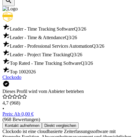
Leader - Time Tracking Software
Q3/26
Leader - Time & Attendance
Q3/26
Leader - Professional Services Automation
Q3/26
Leader - Project Time Tracking
Q3/26
Top Rated - Time Tracking Software
Q3/26
Top 100
2026
Clockodo
Dieses Profil wird vom Anbieter betrieben
4,7
(968)
•
Preis: Ab 0,00 €
(968 Bewertungen)
Kontakt aufnehmen
Direkt vergleichen
Clockodo ist eine cloudbasierte Zeiterfassungssoftware mit
Stoppuhr-Funktion, Abwesenheitsmanagement und übersichtlicher