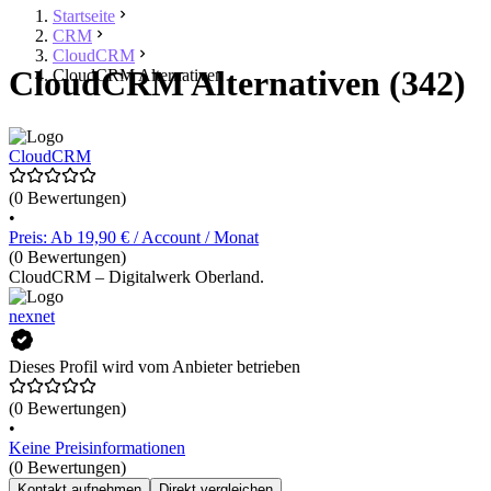
Startseite
CRM
CloudCRM
CloudCRM Alternativen (342)
CloudCRM Alternativen
CloudCRM
(0 Bewertungen)
•
Preis: Ab 19,90 € / Account / Monat
(0 Bewertungen)
CloudCRM – Digitalwerk Oberland.
nexnet
Dieses Profil wird vom Anbieter betrieben
(0 Bewertungen)
•
Keine Preisinformationen
(0 Bewertungen)
Kontakt aufnehmen
Direkt vergleichen