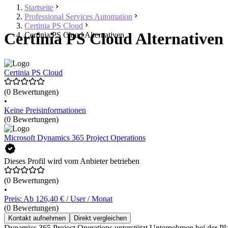
Startseite
Professional Services Automation
Certinia PS Cloud
Certinia PS Cloud Alternativen 
Certinia PS Cloud Alternativen
Certinia PS Cloud
(0 Bewertungen)
•
Keine Preisinformationen
(0 Bewertungen)
Microsoft Dynamics 365 Project Operations
Dieses Profil wird vom Anbieter betrieben
(0 Bewertungen)
•
Preis: Ab 126,40 € / User / Monat
(0 Bewertungen)
Kontakt aufnehmen
Direkt vergleichen
Dynamics 365 Project Operations unterstützt Unternehmen bei der Pl