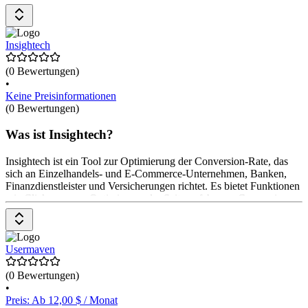
Verbesserung der durchschnittlichen Bestellwerte, bessere
Produktvorschläge und mehr wiederkehrende Besucher. Convertcart
bietet auch 1-zu-1-Kundensupport. Das Pricing-Modell ist nicht
explizit angegeben.
Insightech
(0 Bewertungen)
•
Keine Preisinformationen
(0 Bewertungen)
Was ist Insightech?
Insightech ist ein Tool zur Optimierung der Conversion-Rate, das
sich an Einzelhandels- und E-Commerce-Unternehmen, Banken,
Finanzdienstleister und Versicherungen richtet. Es bietet Funktionen
wie Clickmaps zur Optimierung der Seitenerfahrung, Conversion-
Trichterberichte zur schnellen Problembehebung und
Sitzungswiedergabe zur Diagnose individueller Nutzersitzungen.
Darüber hinaus ermöglicht es die Integration mit
Analyseplattformen, BI-Dashboards, A/B-Testtools und
Usermaven
Marketingautomatisierung. Die Preisgestaltung erfolgt auf Anfrage.
(0 Bewertungen)
•
Preis: Ab 12,00 $ / Monat