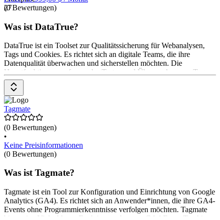
(0 Bewertungen)
27
Was ist DataTrue?
DataTrue ist ein Toolset zur Qualitätssicherung für Webanalysen,
Tags und Cookies. Es richtet sich an digitale Teams, die ihre
Datenqualität überwachen und sicherstellen möchten. Die
Hauptfunktionen umfassen das Testen und Überwachen von Tags
für Websites, mobile Apps und E-Mail-Kampagnen. Es bietet auch
Funktionen zur Überprüfung der Einhaltung von
Datenschutzbestimmungen und zur Warnung vor Datenlecks. Die
Preisgestaltung basiert auf verschiedenen Plänen, die auf die
Tagmate
spezifischen Bedürfnisse der Anwender*innen zugeschnitten sind.
(0 Bewertungen)
•
Keine Preisinformationen
(0 Bewertungen)
Was ist Tagmate?
Tagmate ist ein Tool zur Konfiguration und Einrichtung von Google
Analytics (GA4). Es richtet sich an Anwender*innen, die ihre GA4-
Events ohne Programmierkenntnisse verfolgen möchten. Tagmate
bietet eine Vielzahl von Funktionen, darunter GA4 Event Tracking