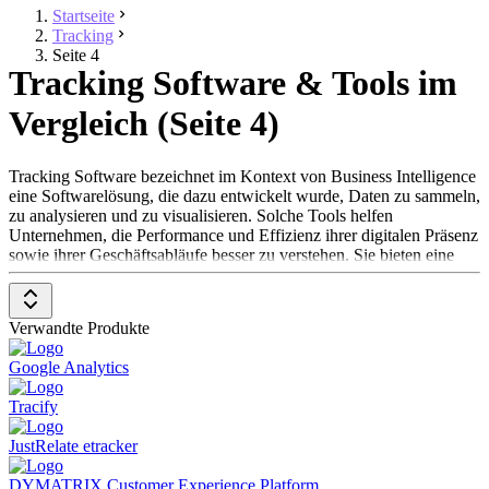
Startseite
Tracking
Seite 4
Tracking Software & Tools im
Vergleich (Seite 4)
Tracking Software bezeichnet im Kontext von Business Intelligence
eine Softwarelösung, die dazu entwickelt wurde, Daten zu sammeln,
zu analysieren und zu visualisieren. Solche Tools helfen
Unternehmen, die Performance und Effizienz ihrer digitalen Präsenz
sowie ihrer Geschäftsabläufe besser zu verstehen. Sie bieten eine
Möglichkeit, das Verhalten von Besucher*innen von Websites,
mobilen Apps und anderen digitalen Plattformen zu erfassen und zu
analysieren. Diese Daten können Aufschluss über
Verwandte Produkte
Benutzerinteraktionen, Conversions, Trafficquellen und viele andere
relevante Informationen geben.
Google Analytics
Die Hauptzielgruppen solcher Lösungen sind Marketer, die die
Tracify
Effektivität ihrer Marketingkampagnen messen und optimieren
möchten, Webmaster*innen und Entwickler*innen, die die Usability
JustRelate etracker
und Performance ihrer Websites oder Apps verbessern wollen,
sowie Business Analysten und Führungskräfte, die datengesteuerte
DYMATRIX Customer Experience Platform
Entscheidungen treffen möchten, um Geschäftsziele zu erreichen.