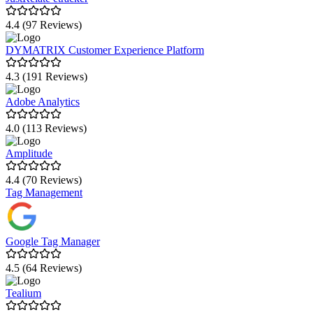
und Berichte zu erstellen.
Real-time Monitoring: Fähigkeit, Daten in Echtzeit zu
4.4 (97 Reviews)
überwachen und sofortige Einblicke zu gewinnen.
Tag Management: Ein integriertes System zum Verwalten von
DYMATRIX Customer Experience Platform
Tags, um den Datenfluss und die Datenintegrität zu
optimieren.
4.3 (191 Reviews)
Adobe Analytics
4.0 (113 Reviews)
Amplitude
4.4 (70 Reviews)
Tag Management
Google Tag Manager
4.5 (64 Reviews)
Tealium