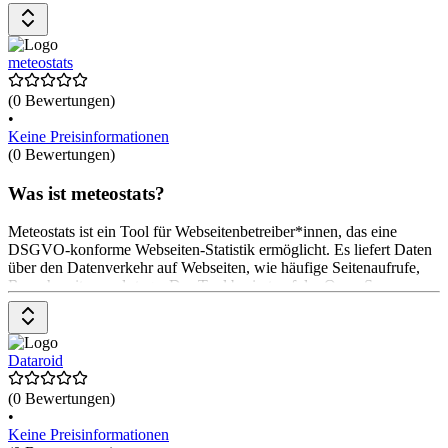
wesentlichen Funktionen umfassen KI-basierte Inhaltsanalyse,
serverseitige Messung, effektive Anonymisierung, anonyme
Nutzersegmentierung und leistungsstarke Multichannel-Attribution.
Das Pricing-Modell ist nicht explizit angegeben.
meteostats
(0 Bewertungen)
•
Keine Preisinformationen
(0 Bewertungen)
Was ist meteostats?
Meteostats ist ein Tool für Webseitenbetreiber*innen, das eine
DSGVO-konforme Webseiten-Statistik ermöglicht. Es liefert Daten
über den Datenverkehr auf Webseiten, wie häufige Seitenaufrufe,
Besuchszeiten und -tage. Das Tool basiert auf der Open-Source-
Software Matomo und wird auf einem Server in Wien betrieben. Es
bietet Funktionen wie Live-Statistiken, E-Commerce-Tracking-
Lösungen und ermöglicht eine umfassende Messung des
Webseitenerfolgs. Die Kosten für meteostats richten sich nach dem
Dataroid
Datenverkehr und werden monatlich berechnet. Es fallen keine
Installationskosten an. Die Preise beginnen bei 7 € pro Monat für
(0 Bewertungen)
30.000 Seitenaufrufe.
•
Keine Preisinformationen