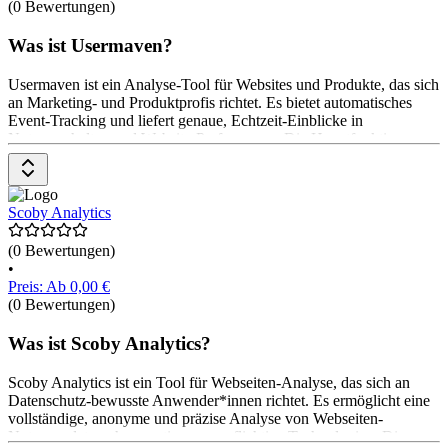
(0 Bewertungen)
Was ist Usermaven?
Usermaven ist ein Analyse-Tool für Websites und Produkte, das sich
an Marketing- und Produktprofis richtet. Es bietet automatisches
Event-Tracking und liefert genaue, Echtzeit-Einblicke in
Nutzerverhalten und Website-Performance. Die Hauptfunktionen
umfassen Website-Analyse, Produktanalyse, Segmentierung und
Attributionsmodelle. Mit Usermaven können Anwender*innen
Marketing- und Produktstrategien optimieren und datengesteuerte
Entscheidungen treffen. Das Pricing-Modell von Usermaven ist
Scoby Analytics
nicht angegeben. Es bietet jedoch eine kostenlose Anmeldung und
eine Demo-Version.
(0 Bewertungen)
•
Preis: Ab 0,00 €
(0 Bewertungen)
Was ist Scoby Analytics?
Scoby Analytics ist ein Tool für Webseiten-Analyse, das sich an
Datenschutz-bewusste Anwender*innen richtet. Es ermöglicht eine
vollständige, anonyme und präzise Analyse von Webseiten-
Nutzungsdaten ohne zustimmungspflichtige Technologien. Die