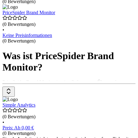
(0 Bewertungen)
PriceSpider Brand Monitor
(0 Bewertungen)
•
Keine Preisinformationen
(0 Bewertungen)
Was ist PriceSpider Brand
Monitor?
PriceSpider Brand Monitor ist eine Software zur Überwachung von
Preisen und Markenpräsenz im Online-Handel. Das Tool ermöglicht
es Unternehmen, die Preise ihrer Produkte bei verschiedenen
Händler*innen zu verfolgen, Verstöße gegen Markenrichtlinien zu
identifizieren und die Marktposition zu analysieren. Es hilft, die
Simple Analytics
Wettbewerbsfähigkeit zu sichern. Die Preise gibt es auf Anfrage
beim Anbieter.
(0 Bewertungen)
•
Preis: Ab 0,00 €
(0 Bewertungen)