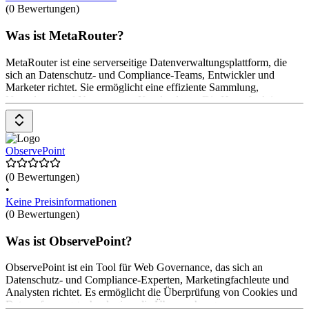
(0 Bewertungen)
Was ist MetaRouter?
MetaRouter ist eine serverseitige Datenverwaltungsplattform, die
sich an Datenschutz- und Compliance-Teams, Entwickler und
Marketer richtet. Sie ermöglicht eine effiziente Sammlung,
Verwaltung und Nutzung von Kundendaten. Die Hauptfunktionen
umfassen die Sammlung von Erstparteien-Daten, die
Transformation, Kartierung und Filterung von Daten sowie das
serverseitige Tag-Management. Das Pricing-Modell von MetaRouter
ist nicht öffentlich zugänglich und kann auf Anfrage bereitgestellt
ObservePoint
werden.
(0 Bewertungen)
•
Keine Preisinformationen
(0 Bewertungen)
Was ist ObservePoint?
ObservePoint ist ein Tool für Web Governance, das sich an
Datenschutz- und Compliance-Experten, Marketingfachleute und
Analysten richtet. Es ermöglicht die Überprüfung von Cookies und
Datenerfassungstechnologien, die Überwachung von