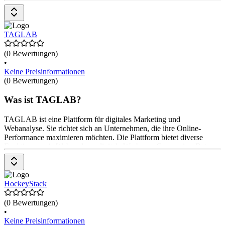
Kundenerlebnissen und die Kontrolle von Tags auf jeder Seite. Die
Preisgestaltung ist auf Anfrage erhältlich.
TAGLAB
(0 Bewertungen)
•
Keine Preisinformationen
(0 Bewertungen)
Was ist TAGLAB?
TAGLAB ist eine Plattform für digitales Marketing und
Webanalyse. Sie richtet sich an Unternehmen, die ihre Online-
Performance maximieren möchten. Die Plattform bietet diverse
Funktionen wie Webanalyse, digitale Werbung, Conversion-Rate-
Optimierung, Entwicklung und Betrieb, Umsatzoptimierung und
Suchmaschinenoptimierung. Zudem bietet sie eine Reihe von
Technologien wie Google Ads, Figma, LinkedIn Advertising und
viele mehr. Die Preisgestaltung variiert je nach den gewählten
HockeyStack
Dienstleistungen und kann auf Anfrage bereitgestellt werden.
(0 Bewertungen)
•
Keine Preisinformationen