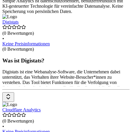
Simple Analytics ist datenschutzorientiert, benutzerfreundlich mit
KI-gesteuerter Technologie für vereinfachte Datenanalyse. Keine
Speicherung von persönlichen Daten.
Digistats
(0 Bewertungen)
•
Keine Preisinformationen
(0 Bewertungen)
Was ist Digistats?
Digistats ist eine Webanalyse-Software, die Unternehmen dabei
unterstützt, das Verhalten ihrer Website-Besucher*innen zu
verstehen. Das Tool bietet Funktionen für die Verfolgung von
Seitenaufrufen, die Analyse von Traffic-Quellen und die Erstellung
von Berichten, um die Website-Performance zu bewerten und
Marketingstrategien zu optimieren. Es hilft, datenbasierte
Entscheidungen zu treffen. Die Preise gibt es auf Anfrage beim
Anbieter.
Cloudflare Analytics
(0 Bewertungen)
•
Keine Preisinformationen