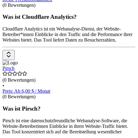
(0 Bewertungen)
Was ist Cloudflare Analytics?
Cloudflare Analytics ist ein Webanalyse-Dienst, der Website-
Betreiber*innen Einblicke in den Traffic und die Performance ihrer
Websites bietet. Das Tool liefert Daten zu Besucherzahlen,
Seitenaufrufen, Bedrohungsabwehr und CDN-Leistung, um die
Website-Optimierung zu unterstützen und Sicherheitsrisiken zu
identifizieren. Es hilft, die Website-Performance zu überwachen.
Cloudflare Analytics ist Teil der kostenlosen und kostenpflichtigen
Cloudflare-Dienste.
Pirsch
(0 Bewertungen)
•
Preis: Ab 6,00 $ / Monat
(0 Bewertungen)
Was ist Pirsch?
Pirsch ist eine datenschutzfreundliche Webanalyse-Software, die
Website-Betreiberinnen Einblicke in ihren Website-Traffic bietet.
Das Tool konzentriert sich auf die Bereitstellung wesentlicher
Metriken wie Besucherzahlen und Seitenaufrufe, ohne persönliche