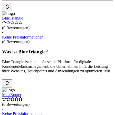
Templates, Ad Conversion Pixel Templates, UA zu GA4 Migration,
GA4 Custom Event Tracking und Server Side Tagging. Das
Pricing-Modell von Tagmate ist nicht explizit angegeben, jedoch
wird eine kostenlose Testversion angeboten.
BlueTriangle
(0 Bewertungen)
•
Keine Preisinformationen
(0 Bewertungen)
Was ist BlueTriangle?
Blue Triangle ist eine umfassende Plattform für digitales
Kundenerlebnismanagement, die Unternehmen hilft, die Leistung
ihrer Websites, Touchpoints und Anwendungen zu optimieren. Mit
Funktionen wie Echtzeit-Analysen, Benutzerverhaltens-Tracking
und Conversion-Optimierung bietet Blue Triangle wertvolle
Einblicke in das Nutzerverhalten. Die Plattform ermöglicht es
Unternehmen, Ladezeiten zu verkürzen, technische Probleme zu
identifizieren und die Gesamterfahrung der Kunden zu verbessern,
MetaRouter
was zu höheren Umsätzen und zufriedeneren Kunden führt.
(0 Bewertungen)
•
Keine Preisinformationen