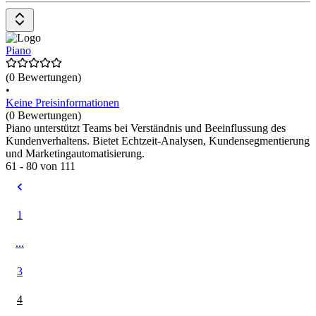
Daten zu sammeln, um die Privatsphäre der Nutzerinnen zu wahren.
Es hilft, die Website-Nutzung anonym zu verfolgen. Pirsch bietet
verschiedene Preispläne basierend auf der Anzahl der Seitenaufrufe,
inklusive einer kostenlosen Testphase.
Piano
(0 Bewertungen)
•
Keine Preisinformationen
(0 Bewertungen)
Piano unterstützt Teams bei Verständnis und Beeinflussung des
Kundenverhaltens. Bietet Echtzeit-Analysen, Kundensegmentierung
und Marketingautomatisierung.
61 - 80 von 111
1
...
3
4