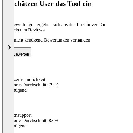
So schätzen User das Tool ein
8
Die Bewertungen ergeben sich aus den für ConvertCart
abgegebenen Reviews
Noch nicht genügend Bewertungen vorhanden
Bewerten
Benutzerfreundlichkeit
0
%
Kategorie-Durchschnitt: 79 %
Ungenügend
Kundensupport
0
%
Kategorie-Durchschnitt: 83 %
Ungenügend