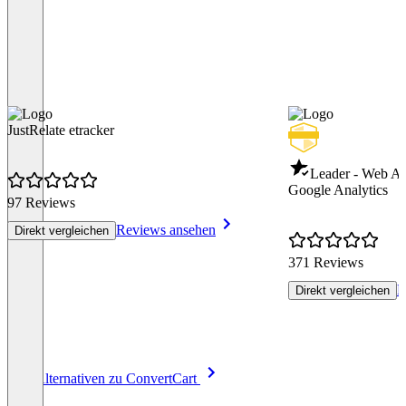
JustRelate etracker
Leader - Web An
Google Analytics
97 Reviews
Reviews ansehen
Direkt vergleichen
371 Reviews
R
Direkt vergleichen
Item
Alle Alternativen zu ConvertCart
1
of