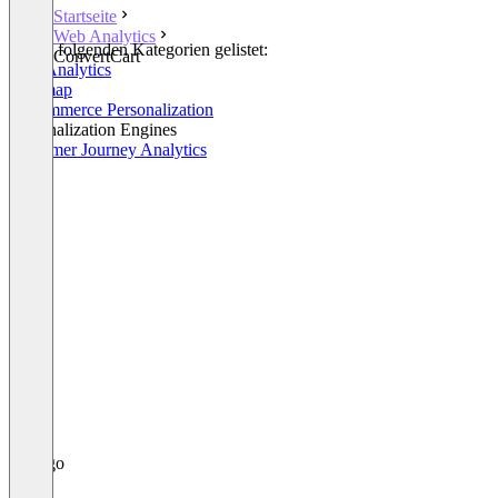
Startseite
Web Analytics
In den folgenden Kategorien gelistet:
ConvertCart
Web Analytics
Heatmap
E-Commerce Personalization
Personalization Engines
Customer Journey Analytics
+1