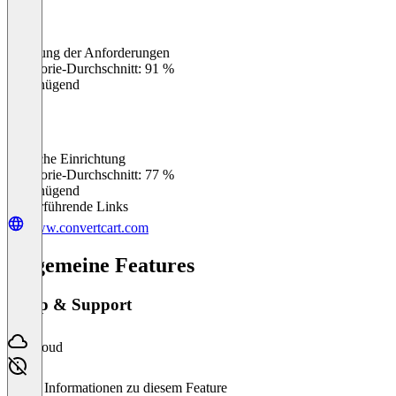
Erfüllung der Anforderungen
0
%
Kategorie-Durchschnitt: 91 %
Ungenügend
Einfache Einrichtung
0
%
Kategorie-Durchschnitt: 77 %
Ungenügend
Weiterführende Links
www.convertcart.com
Allgemeine Features
Setup & Support
Cloud
Keine Informationen zu diesem Feature