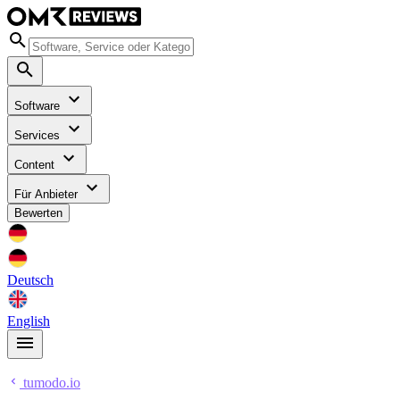
Software
Services
Content
Für Anbieter
Bewerten
Deutsch
English
tumodo.io