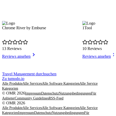
Chrome River by Emburse
1Tool
13 Reviews
10 Reviews
Reviews ansehen
Reviews ansehen
Item
Travel Management durchsuchen
1
Zu tumodo.io
of
Alle Produkte
Alle Services
Alle Software Kategorien
Alle Service
8
Kategorien
© OMR 2026
Impressum
Datenschutz
Nutzungsbedingungen
Für
Anbieter
Community Guidelines
RSS-Feed
© OMR 2026
Alle Produkte
Alle Services
Alle Software Kategorien
Alle Service
Kategorien
Impressum
Datenschutz
Nutzungsbedingungen
Für