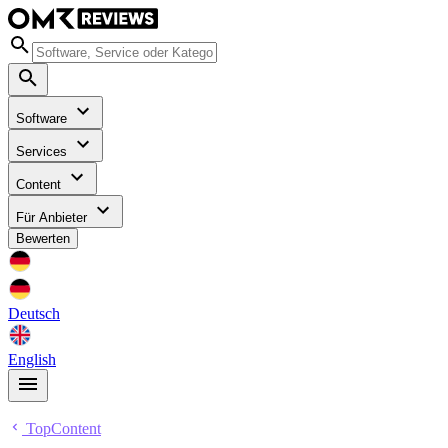
Software
Services
Content
Für Anbieter
Bewerten
Deutsch
English
TopContent