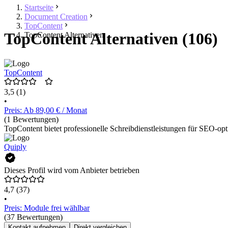
Startseite
Document Creation
TopContent
TopContent Alternativen (106)
TopContent Alternativen
TopContent
3,5
(1)
•
Preis: Ab 89,00 € / Monat
(1 Bewertungen)
TopContent bietet professionelle Schreibdienstleistungen für SEO-opti
Quiply
Dieses Profil wird vom Anbieter betrieben
4,7
(37)
•
Preis: Module frei wählbar
(37 Bewertungen)
Kontakt aufnehmen
Direkt vergleichen