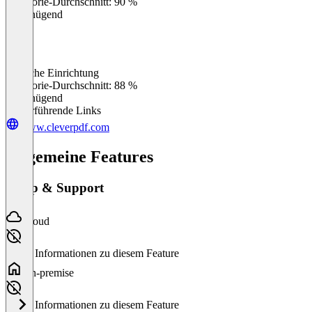
Kategorie-Durchschnitt: 90 %
Ungenügend
Einfache Einrichtung
0
%
Kategorie-Durchschnitt: 88 %
Ungenügend
Weiterführende Links
www.cleverpdf.com
Allgemeine Features
Setup & Support
Cloud
Keine Informationen zu diesem Feature
On-premise
Keine Informationen zu diesem Feature