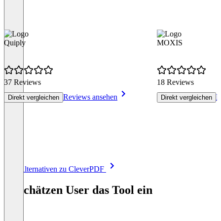
Quiply
MOXIS
37 Reviews
18 Reviews
Reviews ansehen
R
Direkt vergleichen
Direkt vergleichen
Item
Alle Alternativen zu CleverPDF
1
of
So schätzen User das Tool ein
8