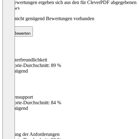
Die Bewertungen ergeben sich aus den für CleverPDF abgegebenen
Reviews
Noch nicht genügend Bewertungen vorhanden
Bewerten
Benutzerfreundlichkeit
0
%
Kategorie-Durchschnitt: 89 %
Ungenügend
Kundensupport
0
%
Kategorie-Durchschnitt: 84 %
Ungenügend
Erfüllung der Anforderungen
0
%