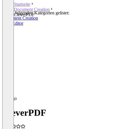
Startseite
Document Creation
In den folgenden Kategorien gelistet:
CleverPDF
Document Creation
PDF Editor
CleverPDF