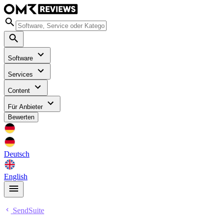
Software
Services
Content
Für Anbieter
Bewerten
Deutsch
English
SendSuite