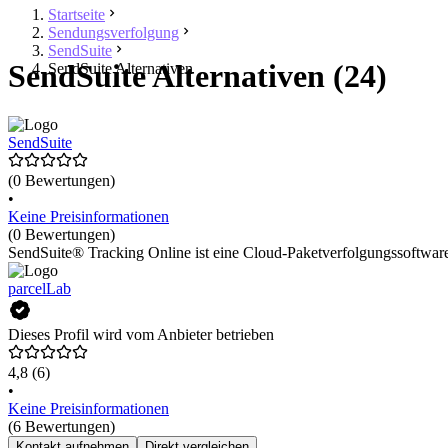
Startseite
Sendungsverfolgung
SendSuite
SendSuite Alternativen (24)
SendSuite Alternativen
SendSuite
(0 Bewertungen)
•
Keine Preisinformationen
(0 Bewertungen)
SendSuite® Tracking Online ist eine Cloud-Paketverfolgungssoftware 
parcelLab
Dieses Profil wird vom Anbieter betrieben
4,8
(6)
•
Keine Preisinformationen
(6 Bewertungen)
Kontakt aufnehmen
Direkt vergleichen