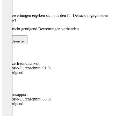
Die Bewertungen ergeben sich aus den für Detrack abgegebenen
Reviews
Noch nicht genügend Bewertungen vorhanden
Bewerten
Benutzerfreundlichkeit
0
%
Kategorie-Durchschnitt: 91 %
Ungenügend
Kundensupport
0
%
Kategorie-Durchschnitt: 83 %
Ungenügend