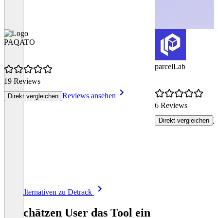
PAQATO
parcelLab
19 Reviews
Reviews ansehen
Direkt vergleichen
6 Reviews
R
Direkt vergleichen
Item
Alle Alternativen zu Detrack
1
of
So schätzen User das Tool ein
8