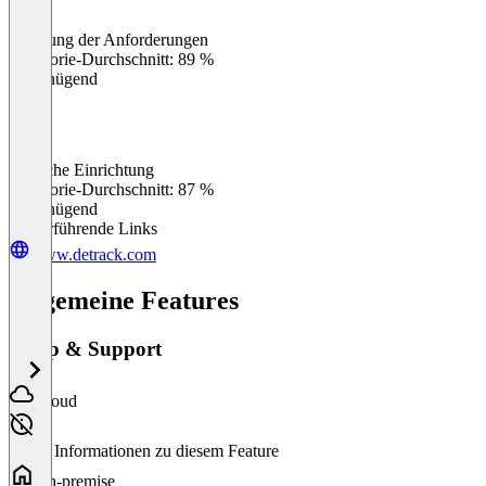
Erfüllung der Anforderungen
0
%
Kategorie-Durchschnitt: 89 %
Ungenügend
Einfache Einrichtung
0
%
Kategorie-Durchschnitt: 87 %
Ungenügend
Weiterführende Links
www.detrack.com
Allgemeine Features
Setup & Support
Cloud
Keine Informationen zu diesem Feature
On-premise