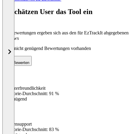
1
of
So schätzen User das Tool ein
8
Die Bewertungen ergeben sich aus den für EzTrackIt abgegebenen
Reviews
Noch nicht genügend Bewertungen vorhanden
Bewerten
Benutzerfreundlichkeit
0
%
Kategorie-Durchschnitt: 91 %
Ungenügend
Kundensupport
0
%
Kategorie-Durchschnitt: 83 %