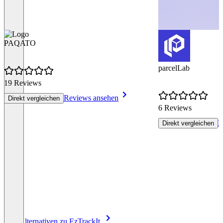
PAQATO
parcelLab
19 Reviews
Reviews ansehen
Direkt vergleichen
6 Reviews
R
Direkt vergleichen
Item
Alle Alternativen zu EzTrackIt