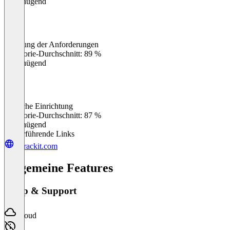
Ungenügend
Erfüllung der Anforderungen
0
%
Kategorie-Durchschnitt: 89 %
Ungenügend
Einfache Einrichtung
0
%
Kategorie-Durchschnitt: 87 %
Ungenügend
Weiterführende Links
eztrackit.com
Allgemeine Features
Setup & Support
Cloud