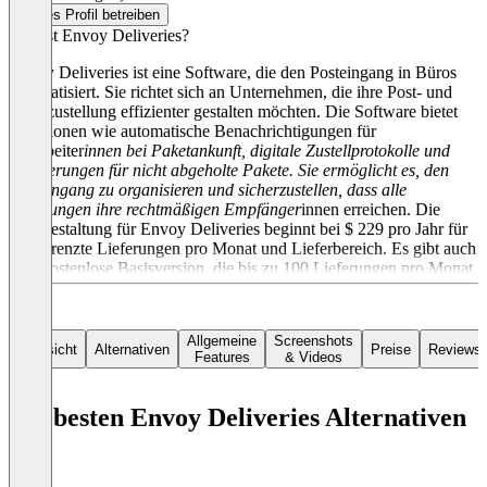
Dieses Profil betreiben
Was ist Envoy Deliveries?
Envoy Deliveries ist eine Software, die den Posteingang in Büros
automatisiert. Sie richtet sich an Unternehmen, die ihre Post- und
Paketzustellung effizienter gestalten möchten. Die Software bietet
Funktionen wie automatische Benachrichtigungen für
Mitarbeiter
innen bei Paketankunft, digitale Zustellprotokolle und
Erinnerungen für nicht abgeholte Pakete. Sie ermöglicht es, den
Posteingang zu organisieren und sicherzustellen, dass alle
Lieferungen ihre rechtmäßigen Empfänger
innen erreichen. Die
Preisgestaltung für Envoy Deliveries beginnt bei $ 229 pro Jahr für
unbegrenzte Lieferungen pro Monat und Lieferbereich. Es gibt auch
eine kostenlose Basisversion, die bis zu 100 Lieferungen pro Monat
über alle Lieferbereiche des Unternehmens hinweg ermöglicht.
Allgemeine
Screenshots
Übersicht
Alternativen
Preise
Reviews
Features
& Videos
Die besten Envoy Deliveries Alternativen