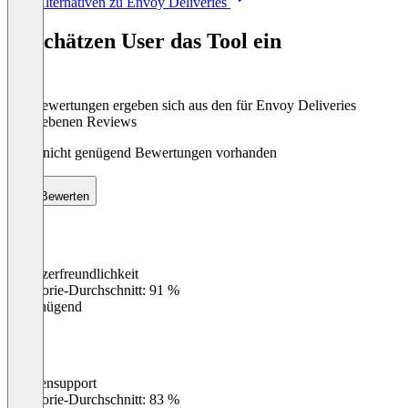
Alle Alternativen zu Envoy Deliveries
1
of
So schätzen User das Tool ein
8
Die Bewertungen ergeben sich aus den für Envoy Deliveries
abgegebenen Reviews
Noch nicht genügend Bewertungen vorhanden
Bewerten
Benutzerfreundlichkeit
0
%
Kategorie-Durchschnitt: 91 %
Ungenügend
Kundensupport
0
%
Kategorie-Durchschnitt: 83 %