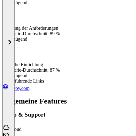
Ungenügend
Erfüllung der Anforderungen
0
%
Kategorie-Durchschnitt: 89 %
Ungenügend
Einfache Einrichtung
0
%
Kategorie-Durchschnitt: 87 %
Ungenügend
Weiterführende Links
envoy.com
Allgemeine Features
Setup & Support
Cloud