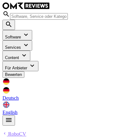
Software
Services
Content
Für Anbieter
Bewerten
Deutsch
English
RoboCV