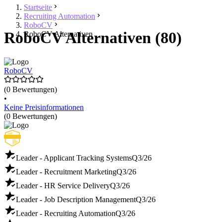
Startseite
Recruiting Automation
RoboCV
RoboCV Alternativen (80)
RoboCV Alternativen
RoboCV
(0 Bewertungen)
•
Keine Preisinformationen
(0 Bewertungen)
Leader - Applicant Tracking Systems
Q3/26
Leader - Recruitment Marketing
Q3/26
Leader - HR Service Delivery
Q3/26
Leader - Job Description Management
Q3/26
Leader - Recruiting Automation
Q3/26