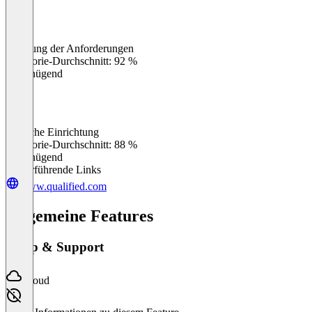
Erfüllung der Anforderungen
0
%
Kategorie-Durchschnitt: 92 %
Ungenügend
Einfache Einrichtung
0
%
Kategorie-Durchschnitt: 88 %
Ungenügend
Weiterführende Links
www.qualified.com
Allgemeine Features
Setup & Support
Cloud