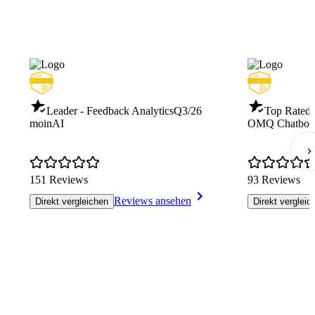
Leader - Feedback Analytics
Q3/26
Top Rated 
moinAI
OMQ Chatbot u
151 Reviews
93 Reviews
Reviews ansehen
Direkt vergleichen
Direkt vergleic