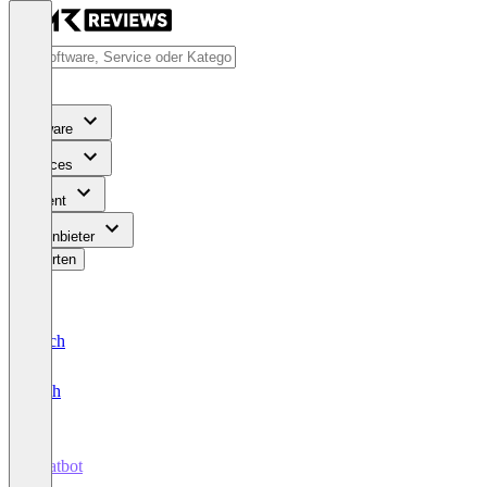
Software
Services
Content
Für Anbieter
Bewerten
Deutsch
English
Chatbot