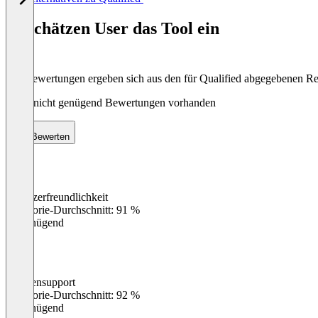
1
of
So schätzen User das Tool ein
8
Die Bewertungen ergeben sich aus den für Qualified abgegebenen R
Noch nicht genügend Bewertungen vorhanden
Bewerten
Benutzerfreundlichkeit
0
%
Kategorie-Durchschnitt: 91 %
Ungenügend
Kundensupport
0
%
Kategorie-Durchschnitt: 92 %
Ungenügend