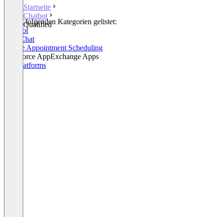
Startseite
Chatbot
In den folgenden Kategorien gelistet:
Qualified
Chatbot
Live Chat
Online Appointment Scheduling
Salesforce AppExchange Apps
Bot Platforms
+6