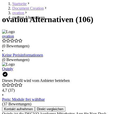
Startseite
Document Creation
ovation
ovation Alternativen (106)
ovation Alternativen
ovation
(0 Bewertungen)
•
Keine Preisinformationen
(0 Bewertungen)
Quiply
Dieses Profil wird vom Anbieter betrieben
4,7
(37)
•
Preis: Module frei wählbar
(37 Bewertungen)
Kontakt aufnehmen
Direkt vergleichen
Quiply ist die DSGVO-konforme Mitarbeiter-App für Non-Desk-