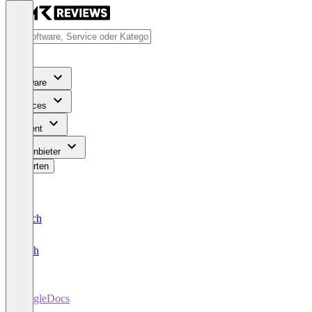
Software
Services
Content
Für Anbieter
Bewerten
Deutsch
English
JungleDocs