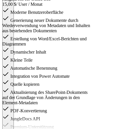
15,00 $
/ User / Monat
Moderne Benutzeroberfläche
Generierung neuer Dokumente durch
Wiederverwendung von Metadaten und Inhalten
aus bestehenden Dokumenten
Erstellung von Word/Excel-Berichten und
Diagrammen
Dynamischer Inhalt
Kleine Teile
Automatische Benennung
Integration von Power Automate
Quelle kopieren
Aktualisierung des SharePoint-Dokuments
auf der Grundlage von Änderungen in den
Element-Metadaten
PDF-Konvertierung
JungleDocs API
Premium-Unterstützung