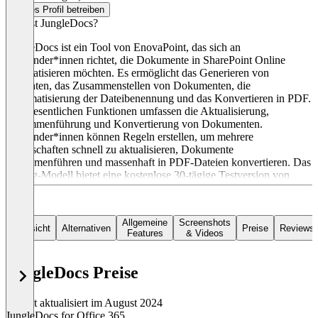
Dieses Profil betreiben
Was ist JungleDocs?
JungleDocs ist ein Tool von EnovaPoint, das sich an
Anwender*innen richtet, die Dokumente in SharePoint Online
automatisieren möchten. Es ermöglicht das Generieren von
Berichten, das Zusammenstellen von Dokumenten, die
Automatisierung der Dateibenennung und das Konvertieren in PDF.
Die wesentlichen Funktionen umfassen die Aktualisierung,
Zusammenführung und Konvertierung von Dokumenten.
Anwender*innen können Regeln erstellen, um mehrere
Eigenschaften schnell zu aktualisieren, Dokumente
zusammenführen und massenhaft in PDF-Dateien konvertieren. Das
Pricing-Modell bietet eine kostenlose 30-tägige Testversion von
JungleDocs. Für weitere Preisinformationen wird empfohlen, das
Unternehmen zu kontaktieren.
Allgemeine
Screenshots
Übersicht
Alternativen
Preise
Reviews
Features
& Videos
JungleDocs Preise
Zuletzt aktualisiert im August 2024
JungleDocs for Office 365