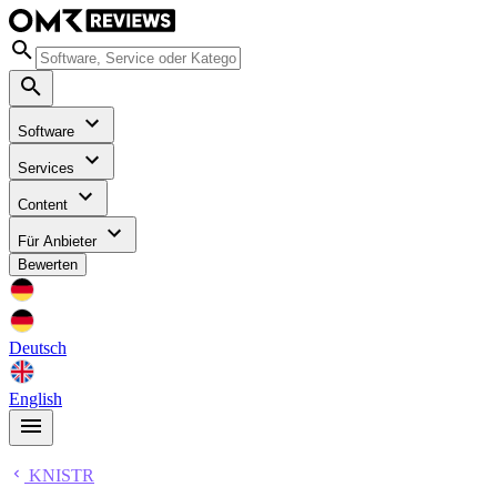
Software
Services
Content
Für Anbieter
Bewerten
Deutsch
English
KNISTR