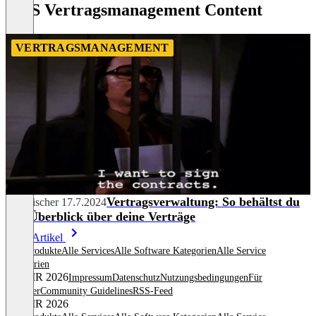
KDS Vertragsmanagement Content
VERTRAGSMANAGEMENT
Vertragsverwaltung: So behältst du
Tim Fischer
17.7.2024
den Überblick über deine Verträge
Mehr Artikel
Alle Produkte
Alle Services
Alle Software Kategorien
Alle Service
Kategorien
© OMR 2026
Impressum
Datenschutz
Nutzungsbedingungen
Für
Anbieter
Community Guidelines
RSS-Feed
© OMR 2026