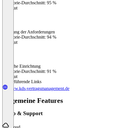
Kategorie-Durchschnitt: 95 %
Sehr gut
Erfüllung der Anforderungen
0
%
Kategorie-Durchschnitt: 94 %
Sehr gut
Einfache Einrichtung
0
%
Kategorie-Durchschnitt: 91 %
Sehr gut
Weiterführende Links
www.kds-vertragsmanagement.de
Allgemeine Features
Setup & Support
Cloud