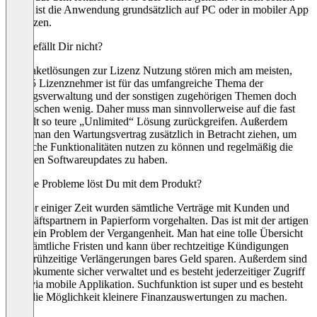
Dabei ist die Anwendung grundsätzlich auf PC oder in mobiler App
zu nutzen.
Was gefällt Dir nicht?
Die Paketlösungen zur Lizenz Nutzung stören mich am meisten,
denn 5 Lizenznehmer ist für das umfangreiche Thema der
Vertragsverwaltung und der sonstigen zugehörigen Themen doch
ein bisschen wenig. Daher muss man sinnvollerweise auf die fast
doppelt so teure „Unlimited“ Lösung zurückgreifen. Außerdem
sollte man den Wartungsvertrag zusätzlich in Betracht ziehen, um
sämtliche Funktionalitäten nutzen zu können und regelmäßig die
neuesten Softwareupdates zu haben.
Welche Probleme löst Du mit dem Produkt?
Bis vor einiger Zeit wurden sämtliche Verträge mit Kunden und
Geschäftspartnern in Papierform vorgehalten. Das ist mit der artigen
Tools ein Problem der Vergangenheit. Man hat eine tolle Übersicht
über sämtliche Fristen und kann über rechtzeitige Kündigungen
bzw. frühzeitige Verlängerungen bares Geld sparen. Außerdem sind
die Dokumente sicher verwaltet und es besteht jederzeitiger Zugriff
auch via mobile Applikation. Suchfunktion ist super und es besteht
auch die Möglichkeit kleinere Finanzauswertungen zu machen.