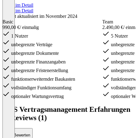
Preise im Detail
Preise im Detail
Zuletzt aktualisiert im November 2024
Basic
Team
990,00 €
/ einmalig
2.490,00 €
/ einma
1 Nutzer
5 Nutzer
unbegrenzte Verträge
unbegrenzte V
unbegrenzte Dokumente
unbegrenzte 
unbegrenzte Finanzangaben
unbegrenzte 
unbegrenzte Fristenerstellung
unbegrenzte Fr
funktionserweiternder Baukasten
funktionserwe
vollständiger Funktionsumfang
vollständiger
optionaler Wartungsvertrag
optionaler Wa
Item
1
KDS Vertragsmanagement Erfahrungen
of
& Reviews (1)
3
Bewerten