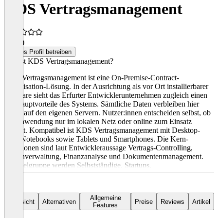
KDS Vertragsmanagement
4,5
(1)
Dieses Profil betreiben
Was ist KDS Vertragsmanagement?
KDS Vertragsmanagement ist eine On-Premise-Contract-
Organisation-Lösung. In der Ausrichtung als vor Ort installierbarer
Software sieht das Erfurter Entwicklerunternehmen zugleich einen
der Hauptvorteile des Systems. Sämtliche Daten verbleiben hier
sicher auf den eigenen Servern. Nutzer:innen entscheiden selbst, ob
die Anwendung nur im lokalen Netz oder online zum Einsatz
kommt. Kompatibel ist KDS Vertragsmanagement mit Desktop-
PCs, Notebooks sowie Tablets und Smartphones. Die Kern-
Funktionen sind laut Entwickleraussage Vertrags-Controlling,
Fristenverwaltung, Finanzanalyse und Dokumentenmanagement.
Als Zielgruppe werden Selbstständige, Startups,
Mittelstandsunternehmen sowie Behörden und Ämter genannt. Der
einmalige Kaufpreis richtet sich vorwiegend nach der Anzahl der
Anwender:innen – los geht es bei 990 Euro.
Allgemeine
Übersicht
Alternativen
Preise
Reviews
Artikel
Features