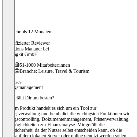
Vor mehr als 12 Monaten
Lara
Verifizierter Reviewer
Operations Manager
bei
bookingkit GmbH
51-1000 Mitarbeiter:innen
Branche: Leisure, Travel & Tourism
Use cases:
Vertragsmanagement
Was gefällt Dir am besten?
Bei dem Produkt handelt es sich um ein Tool zur
Vertragsverwaltung und beinhaltet die wichtigsten Funktionen wie
Vertragscontrolling, Dokumentenmanagement, Fristenverwaltung
und Möglichkeiten zur Finanzanalyse. Mir gefällt die
Datensicherheit, da der Nutzer selbst entscheiden kann, ob die
Daten auf dem lokalen Server oder online genutzt werden sollen.