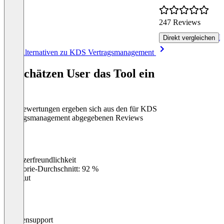
247 Reviews
R
Direkt vergleichen
Item
Alle Alternativen zu KDS Vertragsmanagement
1
of
So schätzen User das Tool ein
8
Die Bewertungen ergeben sich aus den für KDS
Vertragsmanagement abgegebenen Reviews
Benutzerfreundlichkeit
0
%
Kategorie-Durchschnitt: 92 %
Sehr gut
Kundensupport
0
%