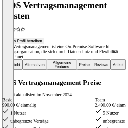
KDS Vertragsmanagement
Kosten
4,5
(1)
Dieses Profil betreiben
KDS Vertragsmanagement ist eine On-Premise-Software für
Vertragsorganisation, die sich durch Datenschutz und Flexibilität
auszeichnet.
Allgemeine
Übersicht
Alternativen
Preise
Reviews
Artikel
Features
KDS Vertragsmanagement Preise
Zuletzt aktualisiert im November 2024
Basic
Team
990,00 €
/ einmalig
2.490,00 €
/ einma
1 Nutzer
5 Nutzer
unbegrenzte Verträge
unbegrenzte V