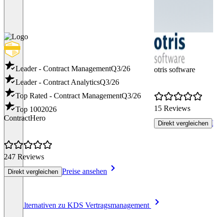
Leader - Contract Management
Q3/26
otris software
Leader - Contract Analytics
Q3/26
Top Rated - Contract Management
Q3/26
15 Reviews
Top 100
2026
ContractHero
P
Direkt vergleichen
247 Reviews
Preise ansehen
Direkt vergleichen
Item
Alle Alternativen zu KDS Vertragsmanagement
1