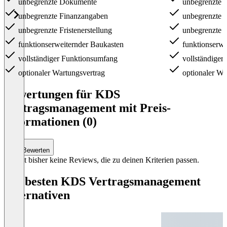
unbegrenzte Dokumente
unbegrenzte 
unbegrenzte Finanzangaben
unbegrenzte 
unbegrenzte Fristenerstellung
unbegrenzte Fr
funktionserweiternder Baukasten
funktionserwe
vollständiger Funktionsumfang
vollständiger
optionaler Wartungsvertrag
optionaler Wa
Item
1
Bewertungen für KDS
of
Vertragsmanagement mit Preis-
3
Informationen (0)
Bewerten
Es gibt bisher keine Reviews, die zu deinen Kriterien passen.
Die besten KDS Vertragsmanagement
Alternativen