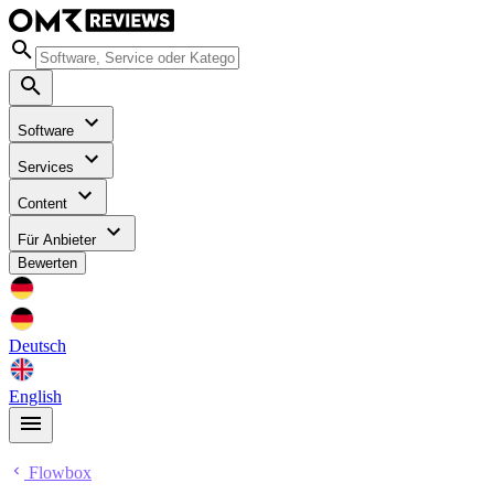
Software
Services
Content
Für Anbieter
Bewerten
Deutsch
English
Flowbox