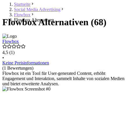
Startseite
Social Media Advertising
Flowbox
Flowbox Alternativen (68)
Flowbox Alternativen
Flowbox
4,5
(1)
•
Keine Preisinformationen
(1 Bewertungen)
Flowbox ist ein Tool für User-generated Content, erhöht
Engagement und Interaktion, sammelt Inhalte von sozialen Medien
und bietet erweiterte Analysen.