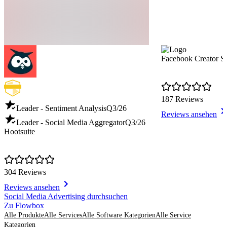
Facebook Creator S
187 Reviews
Leader - Sentiment Analysis
Q3/26
Reviews ansehen
Leader - Social Media Aggregator
Q3/26
Hootsuite
304 Reviews
Reviews ansehen
Item
Social Media Advertising durchsuchen
1
Zu Flowbox
of
Alle Produkte
Alle Services
Alle Software Kategorien
Alle Service
8
Kategorien