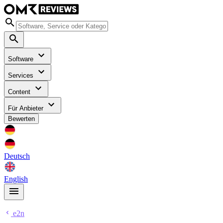
Software
Services
Content
Für Anbieter
Bewerten
Deutsch
English
e2n