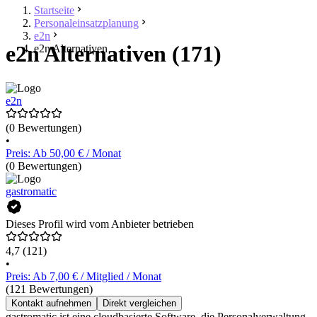
Startseite
Personaleinsatzplanung
e2n
e2n Alternativen (171)
e2n Alternativen
e2n
(0 Bewertungen)
•
Preis: Ab 50,00 € / Monat
(0 Bewertungen)
gastromatic
Dieses Profil wird vom Anbieter betrieben
4,7
(121)
•
Preis: Ab 7,00 € / Mitglied / Monat
(121 Bewertungen)
Kontakt aufnehmen
Direkt vergleichen
gastromatic ist eine cloudbasierte Software, die Personalverwaltung,