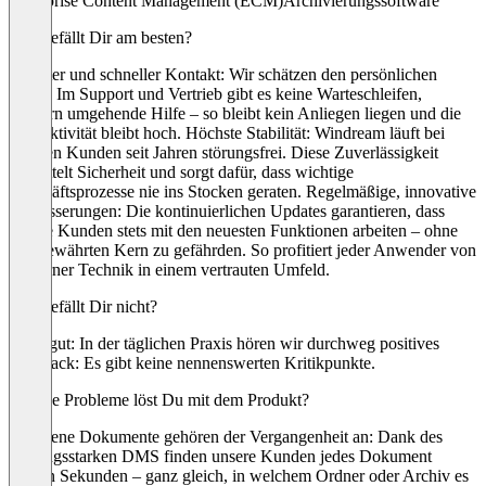
Enterprise Content Management (ECM)
Archivierungssoftware
Was gefällt Dir am besten?
Direkter und schneller Kontakt: Wir schätzen den persönlichen
Draht: Im Support und Vertrieb gibt es keine Warteschleifen,
sondern umgehende Hilfe – so bleibt kein Anliegen liegen und die
Produktivität bleibt hoch. Höchste Stabilität: Windream läuft bei
unseren Kunden seit Jahren störungsfrei. Diese Zuverlässigkeit
vermittelt Sicherheit und sorgt dafür, dass wichtige
Geschäftsprozesse nie ins Stocken geraten. Regelmäßige, innovative
Verbesserungen: Die kontinuierlichen Updates garantieren, dass
unsere Kunden stets mit den neuesten Funktionen arbeiten – ohne
den bewährten Kern zu gefährden. So profitiert jeder Anwender von
moderner Technik in einem vertrauten Umfeld.
Was gefällt Dir nicht?
Alles gut: In der täglichen Praxis hören wir durchweg positives
Feedback: Es gibt keine nennenswerten Kritikpunkte.
Welche Probleme löst Du mit dem Produkt?
Verlorene Dokumente gehören der Vergangenheit an: Dank des
leistungsstarken DMS finden unsere Kunden jedes Dokument
binnen Sekunden – ganz gleich, in welchem Ordner oder Archiv es