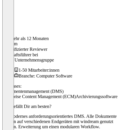
Vor mehr als 12 Monaten
Joachim
Verifizierter Reviewer
Geschaftsführer
bei
offino Unternehmensgruppe
1-50 Mitarbeiter:innen
Branche: Computer Software
Use cases:
Dokumentenmanagement (DMS)
Enterprise Content Management (ECM)
Archivierungssoftware
Was gefällt Dir am besten?
Ein modernes anforderungsorientiertes DMS. Alle Dokumente
können auf verschiedenen Endgeräten mit windream genutzt
werden. Erweiterung um einen modularen Workflow.