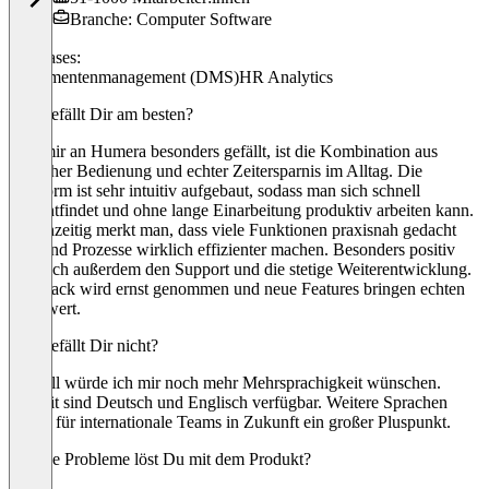
Branche: Computer Software
Use cases:
Dokumentenmanagement (DMS)
HR Analytics
Was gefällt Dir am besten?
Was mir an Humera besonders gefällt, ist die Kombination aus
einfacher Bedienung und echter Zeitersparnis im Alltag. Die
Plattform ist sehr intuitiv aufgebaut, sodass man sich schnell
zurechtfindet und ohne lange Einarbeitung produktiv arbeiten kann.
Gleichzeitig merkt man, dass viele Funktionen praxisnah gedacht
sind und Prozesse wirklich effizienter machen. Besonders positiv
finde ich außerdem den Support und die stetige Weiterentwicklung.
Feedback wird ernst genommen und neue Features bringen echten
Mehrwert.
Was gefällt Dir nicht?
Aktuell würde ich mir noch mehr Mehrsprachigkeit wünschen.
Derzeit sind Deutsch und Englisch verfügbar. Weitere Sprachen
wären für internationale Teams in Zukunft ein großer Pluspunkt.
Welche Probleme löst Du mit dem Produkt?