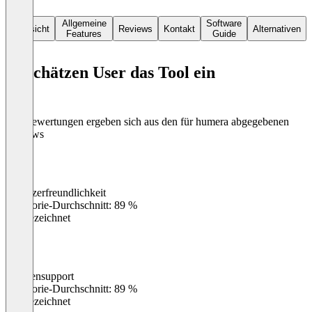
Technologie exakt an ihre individuellen Prozesse anzupassen – ohne
Brüche, Medienwechsel oder unnötige Komplexität.
Allgemeine
Software
Übersicht
Reviews
Kontakt
Alternativen
Features
Guide
So schätzen User das Tool ein
Die Bewertungen ergeben sich aus den für humera abgegebenen
Reviews
Benutzerfreundlichkeit
0
%
Kategorie-Durchschnitt: 89 %
Ausgezeichnet
Kundensupport
0
%
Kategorie-Durchschnitt: 89 %
Ausgezeichnet