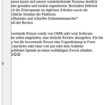
Mit humera lassen sich unsere wiederkehrende Prozesse deutlich
effizienter gestalten und zentral organisieren. Besonders hilfreich
finde ich die Zeitersparnis im täglichen Arbeiten sowie die
übersichtliche Struktur der Plattform.
“Sehr effizientes und schnelles Dokumentenarchiv”
Herkunft der Review
Die bewertende Person wurde von OMR oder vom Software-
Anbieter selbst eingeladen, eine ehrliche Review abzugeben. Für die
Review hat die bewertende Person eine Gegenleistung in Form
eines Gutscheins oder einer von uns oder dem Anbieter
durchgeführten Spende an einen wohltätigen Zweck erhalten.
5.0
S