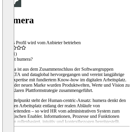
humera
Dieses Profil wird vom Anbieter betrieben
4,8
(11)
Was ist humera?
humera ist aus dem Zusammenschluss der Softwaregruppen
VIMATA und dataglobal hervorgegangen und vereint langjährige
HR-Expertise mit fundiertem Know-how im digitalen Arbeitsplatz.
Unter der neuen Marke wurden Produktwelten, Werte und Vision zu
einer klaren Plattformstrategie zusammengeführt.
Im Mittelpunkt steht der Human-centric-Ansatz: humera denkt den
digitalen Arbeitsplatz entlang der realen Abläufe von
Mitarbeitenden – so wird HR vom administrativen System zum
strategischen Enabler. Informationen, Prozesse und Funktionen
werden rollenbasiert, intuitiv und kontextbezogen bereitgestellt.
Unternehmen behalten dabei maximale Gestaltungsfreiheit, um