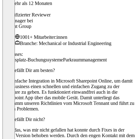
Vor mehr als 12 Monaten
Michi
Verifizierter Reviewer
IT Manager
bei
Vaillant Group
1001+ Mitarbeiter:innen
Branche: Mechanical or Industrial Engineering
Use cases:
Arbeitsplatz-Buchungssysteme
Parkraummanagement
Was gefällt Dir am besten?
Die einfache Integration in Microsoft Sharepoint Online, um damit
dem Business einen schnellen und einfachen Zugang zu der
Software zu geben. Es funktioniert einwandfrei auch in die
Sharepoint App über das mobile Gerät. Damit unterliegt das
Programm unseren Richtlinien vom Microsoft Tennant und führt zu
keinen Problemen.
Was gefällt Dir nicht?
Alles das, was mir nicht gefallen hat konnte durch Fixes in der
neuen Version behoben werden. Durch den engen Kontakt mit dem