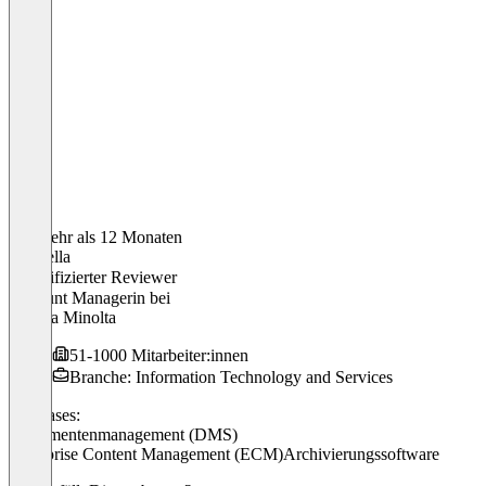
Vor mehr als 12 Monaten
Raffaella
Verifizierter Reviewer
Account Managerin
bei
Konica Minolta
51-1000 Mitarbeiter:innen
Branche: Information Technology and Services
Use cases:
Dokumentenmanagement (DMS)
Enterprise Content Management (ECM)
Archivierungssoftware