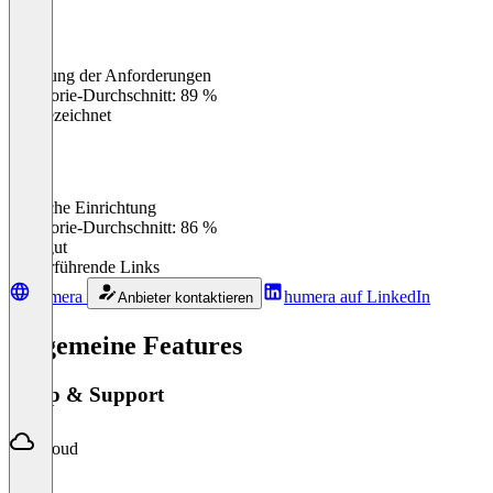
Erfüllung der Anforderungen
0
%
Kategorie-Durchschnitt: 89 %
Ausgezeichnet
Einfache Einrichtung
0
%
Kategorie-Durchschnitt: 86 %
Sehr gut
Weiterführende Links
humera
humera auf LinkedIn
Anbieter kontaktieren
Allgemeine Features
Setup & Support
Cloud