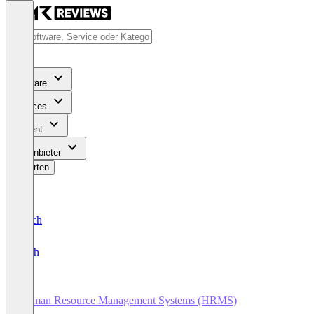
Software
Services
Content
Für Anbieter
Bewerten
Deutsch
English
Human Resource Management Systems (HRMS)