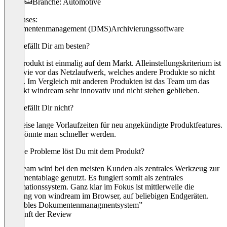
Branche: Automotive
Use cases:
Dokumentenmanagement (DMS)
Archivierungssoftware
Was gefällt Dir am besten?
Das Produkt ist einmalig auf dem Markt. Alleinstellungskriterium ist
nach wie vor das Netzlaufwerk, welches andere Produkte so nicht
haben. Im Vergleich mit anderen Produkten ist das Team um das
Produkt windream sehr innovativ und nicht stehen geblieben.
Was gefällt Dir nicht?
Teilweise lange Vorlaufzeiten für neu angekündigte Produktfeatures.
Hier könnte man schneller werden.
Welche Probleme löst Du mit dem Produkt?
windream wird bei den meisten Kunden als zentrales Werkzeug zur
Dokumentablage genutzt. Es fungiert somit als zentrales
Informationssystem. Ganz klar im Fokus ist mittlerweile die
Nutzung von windream im Browser, auf beliebigen Endgeräten.
“Flexibles Dokumentenmanagmentsystem”
Herkunft der Review