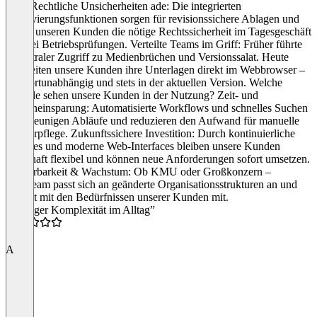
liegt. Rechtliche Unsicherheiten ade: Die integrierten
Archivierungsfunktionen sorgen für revisions­sichere Ablagen und
geben unseren Kunden die nötige Rechtssicherheit im Tagesgeschäft
und bei Betriebsprüfungen. Verteilte Teams im Griff: Früher führte
dezentraler Zugriff zu Medienbrüchen und Versionssalat. Heute
bearbeiten unsere Kunden ihre Unterlagen direkt im Webbrowser –
standortunabhängig und stets in der aktuellen Version. Welche
Vorteile sehen unsere Kunden in der Nutzung? Zeit- und
Kosteneinsparung: Automatisierte Workflows und schnelles Suchen
beschleunigen Abläufe und reduzieren den Aufwand für manuelle
Ordnerpflege. Zukunftssichere Investition: Durch kontinuierliche
Updates und moderne Web-Interfaces bleiben unsere Kunden
dauerhaft flexibel und können neue Anforderungen sofort umsetzen.
Skalierbarkeit & Wachstum: Ob KMU oder Großkonzern –
windream passt sich an geänderte Organisationsstrukturen an und
wächst mit den Bedürfnissen unserer Kunden mit.
“Weniger Komplexität im Alltag”
5.0
A