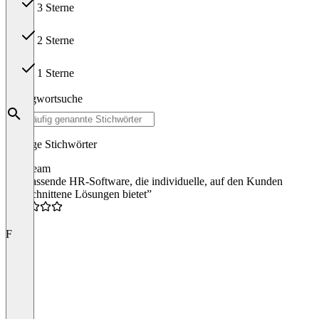
3 Sterne
0
2 Sterne
0
1 Sterne
0
Schlagwortsuche
Häufige Stichwörter
windream
“Umfassende HR-Software, die individuelle, auf den Kunden
zugeschnittene Lösungen bietet”
5.0
F