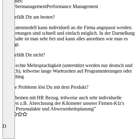
Use cases:
Bewerbermanagement
Performance Management
Was gefällt Dir am besten?
Das Datenmodell kann individuell an die Firma angepasst werden.
Auswertungen sind schnell und einfach möglich. In der Darstellung
der Inhalte ist man sehr frei und kann alles anordnen wie man es
benötigt.
Was gefällt Dir nicht?
Keine echte Mehrsprachigkeit (unterstützt werden nur deutsch und
englisch), teilweise lange Wartezeiten auf Programmierungen oder
Consulting
Welche Probleme löst Du mit dem Produkt?
Alle Themen mit HR Bezug, teilweise auch sehr individuelle
Themen z.B. Abrechnung der Kilometer unserer Firmen-Kfz's
“Tolle Personalakte und Abwesenheitsplanung”
4.0
D