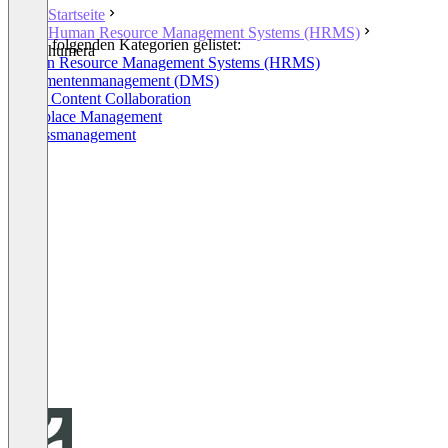
Startseite
Human Resource Management Systems (HRMS)
In den folgenden Kategorien gelistet:
humera
Human Resource Management Systems (HRMS)
Dokumentenmanagement (DMS)
Cloud Content Collaboration
Workplace Management
Prozessmanagement
+8