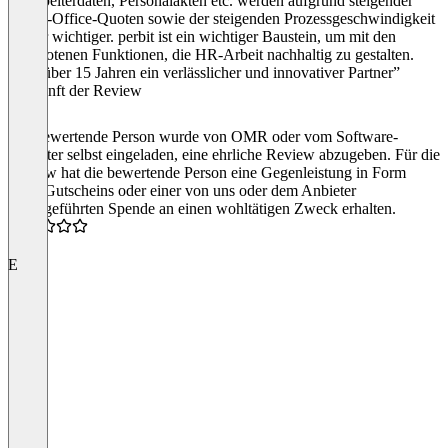
Mitarbeiterdaten, Personalakten etc. werden aufgrund steigender
Home-Office-Quoten sowie der steigenden Prozessgeschwindigkeit
immer wichtiger. perbit ist ein wichtiger Baustein, um mit den
angebotenen Funktionen, die HR-Arbeit nachhaltig zu gestalten.
“Seit über 15 Jahren ein verlässlicher und innovativer Partner”
Herkunft der Review
Die bewertende Person wurde von OMR oder vom Software-
Anbieter selbst eingeladen, eine ehrliche Review abzugeben. Für die
Review hat die bewertende Person eine Gegenleistung in Form
eines Gutscheins oder einer von uns oder dem Anbieter
durchgeführten Spende an einen wohltätigen Zweck erhalten.
5.0
E