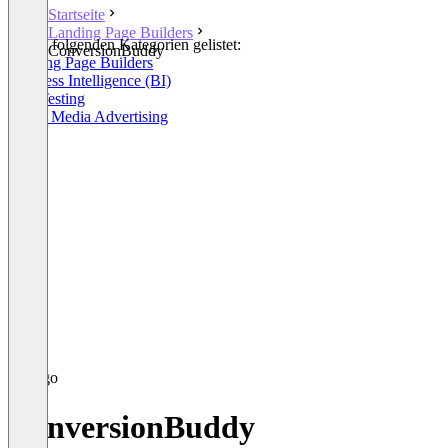
Startseite
Landing Page Builders
In den folgenden Kategorien gelistet:
ConversionBuddy
Landing Page Builders
Business Intelligence (BI)
A/B Testing
Social Media Advertising
ConversionBuddy