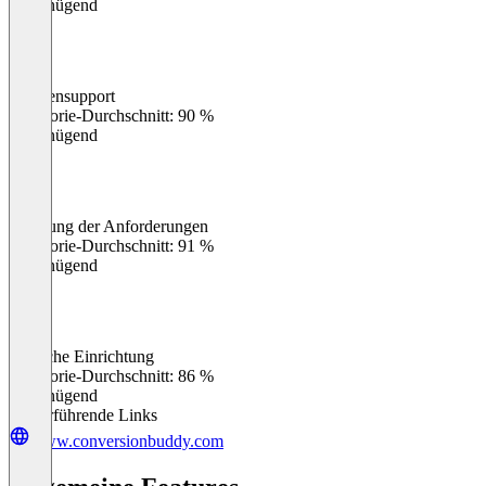
Ungenügend
Kundensupport
0
%
Kategorie-Durchschnitt: 90 %
Ungenügend
Erfüllung der Anforderungen
0
%
Kategorie-Durchschnitt: 91 %
Ungenügend
Einfache Einrichtung
0
%
Kategorie-Durchschnitt: 86 %
Ungenügend
Weiterführende Links
www.conversionbuddy.com