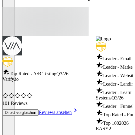
Leader - Email 
Leader - Market
Top Rated - A/B Testing
Q3/26
Leader - Websit
Varify.io
Leader - Landin
Leader - Learn
Systems
Q3/26
101 Reviews
Leader - Funnel 
Reviews ansehen
Direkt vergleichen
Top Rated - Fun
Top 100
2026
EASY2