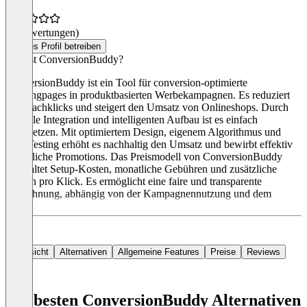
(0 Bewertungen)
Dieses Profil betreiben
Was ist ConversionBuddy?
ConversionBuddy ist ein Tool für conversion-optimierte
Landingpages in produktbasierten Werbekampagnen. Es reduziert
Mehrfachklicks und steigert den Umsatz von Onlineshops. Durch
schnelle Integration und intelligenten Aufbau ist es einfach
einzusetzen. Mit optimiertem Design, eigenem Algorithmus und
A/B-Testing erhöht es nachhaltig den Umsatz und bewirbt effektiv
zusätzliche Promotions. Das Preismodell von ConversionBuddy
beinhaltet Setup-Kosten, monatliche Gebühren und zusätzliche
Kosten pro Klick. Es ermöglicht eine faire und transparente
Abrechnung, abhängig von der Kampagnennutzung und dem
Erfolg.
Übersicht
Alternativen
Allgemeine Features
Preise
Reviews
Die besten ConversionBuddy Alternativen