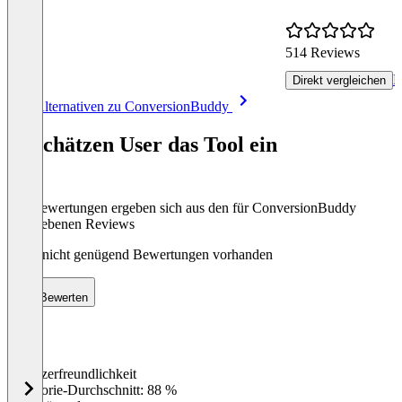
514 Reviews
R
Direkt vergleichen
Item
Alle Alternativen zu ConversionBuddy
1
of
So schätzen User das Tool ein
8
Die Bewertungen ergeben sich aus den für ConversionBuddy
abgegebenen Reviews
Noch nicht genügend Bewertungen vorhanden
Bewerten
Benutzerfreundlichkeit
0
%
Kategorie-Durchschnitt: 88 %