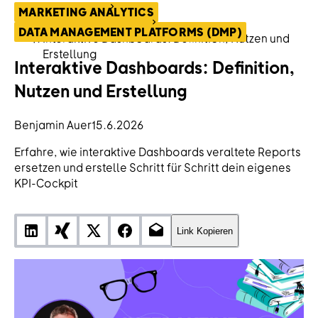
ContentHub
MARKETING ANALYTICS
Marketing Analytics
DATA MANAGEMENT PLATFORMS (DMP)
Interaktive Dashboards: Definition, Nutzen und
Erstellung
Interaktive Dashboards: Definition,
Nutzen und Erstellung
Benjamin Auer
15.6.2026
Erfahre, wie interaktive Dashboards veraltete Reports
ersetzen und erstelle Schritt für Schritt dein eigenes
KPI-Cockpit
Link Kopieren