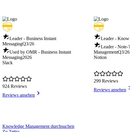
Leader - Business Instant
Leader - Knowl
Messaging
Q3/26
Leader - Note-T
Used by OMR - Business Instant
Management
Q3/26
Messaging
2026
Notion
Slack
299 Reviews
924 Reviews
Reviews ansehen
Reviews ansehen
Item
Knowledge Management durchsuchen
1
Zu Tettra