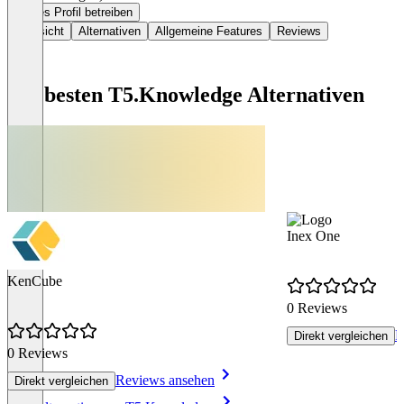
Dieses Profil betreiben
Übersicht
Alternativen
Allgemeine Features
Reviews
Die besten T5.Knowledge Alternativen
Inex One
KenCube
0 Reviews
R
Direkt vergleichen
0 Reviews
Reviews ansehen
Direkt vergleichen
Item