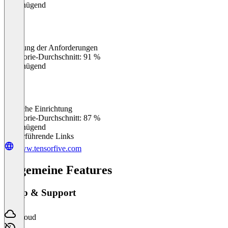
Ungenügend
Erfüllung der Anforderungen
0
%
Kategorie-Durchschnitt: 91 %
Ungenügend
Einfache Einrichtung
0
%
Kategorie-Durchschnitt: 87 %
Ungenügend
Weiterführende Links
www.tensorfive.com
Allgemeine Features
Setup & Support
Cloud