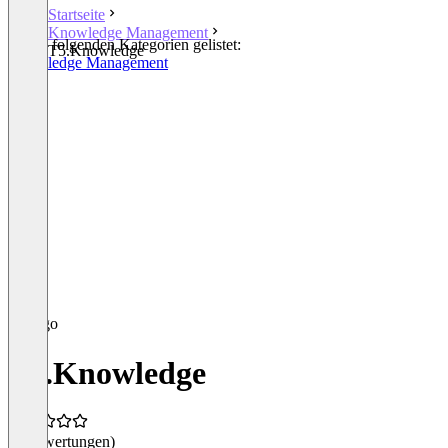
Startseite
Knowledge Management
In den folgenden Kategorien gelistet:
T5.Knowledge
Knowledge Management
T5.Knowledge
(0 Bewertungen)