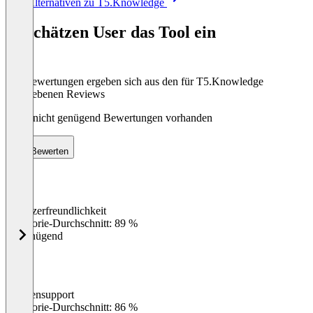
Alle Alternativen zu T5.Knowledge
1
of
So schätzen User das Tool ein
8
Die Bewertungen ergeben sich aus den für T5.Knowledge
abgegebenen Reviews
Noch nicht genügend Bewertungen vorhanden
Bewerten
Benutzerfreundlichkeit
0
%
Kategorie-Durchschnitt: 89 %
Ungenügend
Kundensupport
0
%
Kategorie-Durchschnitt: 86 %