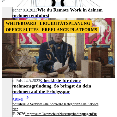
Wie du Remote Work in deinem
Tim Fischer
8.9.2023
Unternehmen einführst
WHITEBOARD
LIQUIDITÄTSPLANUNG
OFFICE SUITES
FREELANCE PLATFORMS
Checkliste für deine
Carolin Puls
24.5.2023
Unternehmensgründung. So bringst du dein
Unternehmen auf die Erfolgsspur
Mehr Artikel
Alle Produkte
Alle Services
Alle Software Kategorien
Alle Service
Kategorien
© OMR 2026
Impressum
Datenschutz
Nutzungsbedingungen
Für