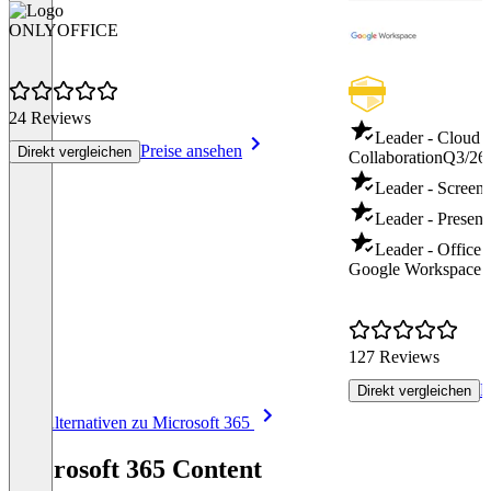
ONLYOFFICE
24 Reviews
Leader - Cloud 
Preise ansehen
Direkt vergleichen
Collaboration
Q3/26
Leader - Screen
Leader - Present
Leader - Office 
Google Workspace
127 Reviews
P
Direkt vergleichen
Item
Alle Alternativen zu Microsoft 365
1
of
Microsoft 365 Content
8