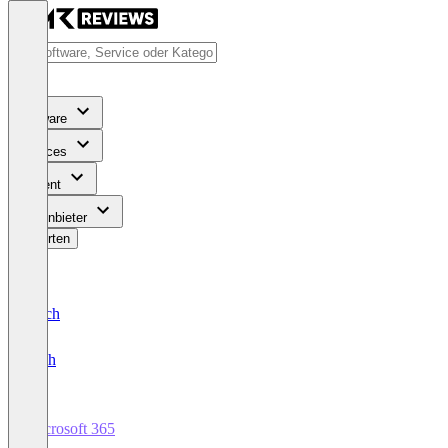
Software
Services
Content
Für Anbieter
Bewerten
Deutsch
English
Microsoft 365