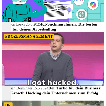
KI-Suchmaschinen: Die besten
Rebecca Loeks
26.6.2025
Tools für deinen Arbeitsalltag
PROZESSMANAGEMENT
Der Turbo für dein Business:
Christian Deiminger
15.5.2024
Wie Growth Hacking dein Unternehmen zum Erfolg
führt
HR