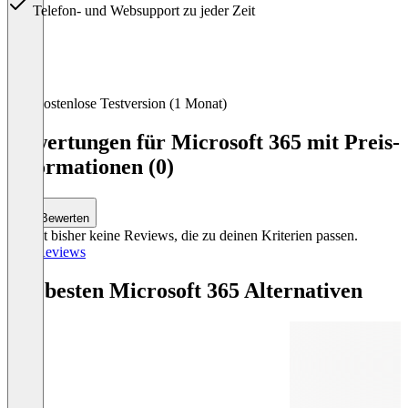
Telefon- und Websupport zu jeder Zeit
Item
Kostenlose Testversion (1 Monat)
1
of
Bewertungen für Microsoft 365 mit Preis-
4
Informationen (0)
Bewerten
Es gibt bisher keine Reviews, die zu deinen Kriterien passen.
Alle Reviews
Die besten Microsoft 365 Alternativen