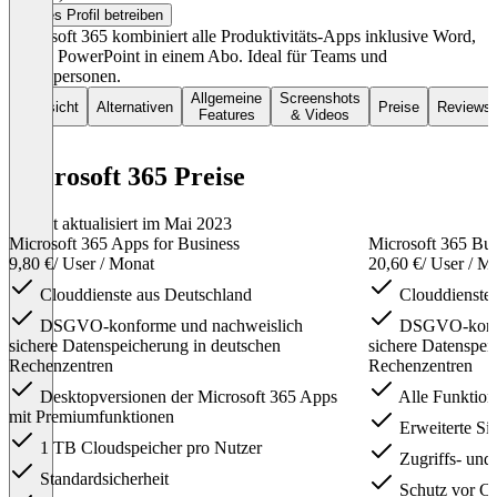
Dieses Profil betreiben
Microsoft 365 kombiniert alle Produktivitäts-Apps inklusive Word,
Excel, PowerPoint in einem Abo. Ideal für Teams und
Einzelpersonen.
Allgemeine
Screenshots
Übersicht
Alternativen
Preise
Reviews
Features
& Videos
Microsoft 365 Preise
Zuletzt aktualisiert im Mai 2023
Microsoft 365 Apps for Business
Microsoft 365 Bu
9,80 €
/ User / Monat
20,60 €
/ User / M
Clouddienste aus Deutschland
Clouddienste 
DSGVO-konforme und nachweislich
DSGVO-konfo
sichere Datenspeicherung in deutschen
sichere Datenspei
Rechenzentren
Rechenzentren
Desktopversionen der Microsoft 365 Apps
Alle Funktion
mit Premiumfunktionen
Erweiterte Sic
1 TB Cloudspeicher pro Nutzer
Zugriffs- und
Standardsicherheit
Schutz vor C