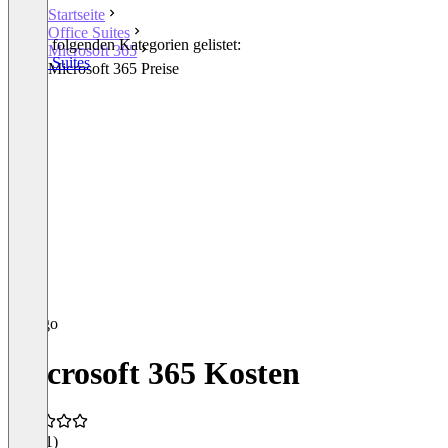
Startseite
Office Suites
In den folgenden Kategorien gelistet:
Microsoft 365
Office Suites
Microsoft 365 Preise
Microsoft 365 Kosten
4,3
(21)