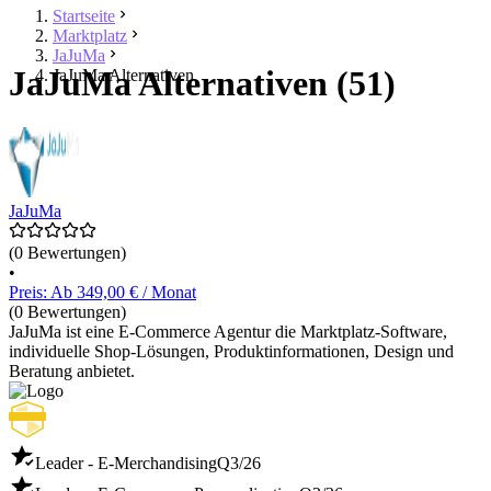
Startseite
Marktplatz
JaJuMa
JaJuMa Alternativen (51)
JaJuMa Alternativen
JaJuMa
(0 Bewertungen)
•
Preis: Ab 349,00 € / Monat
(0 Bewertungen)
JaJuMa ist eine E-Commerce Agentur die Marktplatz-Software,
individuelle Shop-Lösungen, Produktinformationen, Design und
Beratung anbietet.
Leader - E-Merchandising
Q3/26