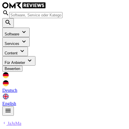
Software
Services
Content
Für Anbieter
Bewerten
Deutsch
English
JaJuMa