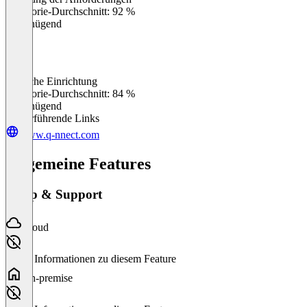
0
%
Kategorie-Durchschnitt: 92 %
Ungenügend
Einfache Einrichtung
0
%
Kategorie-Durchschnitt: 84 %
Ungenügend
Weiterführende Links
www.q-nnect.com
Allgemeine Features
Setup & Support
Cloud
Keine Informationen zu diesem Feature
On-premise