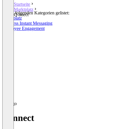
Startseite
Marktplatz
In den folgenden Kategorien gelistet:
Q-nnect
Marktplatz
Business Instant Messaging
Employee Engagement
Q-nnect