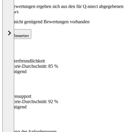
Die Bewertungen ergeben sich aus den für Q-nnect abgegebenen
Reviews
Noch nicht genügend Bewertungen vorhanden
Bewerten
Benutzerfreundlichkeit
0
%
Kategorie-Durchschnitt: 85 %
Ungenügend
Kundensupport
0
%
Kategorie-Durchschnitt: 92 %
Ungenügend
Erfüllung der Anforderungen