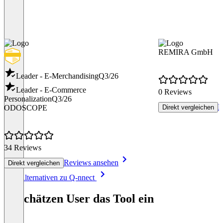
REMIRA GmbH
Leader - E-Merchandising
Q3/26
Leader - E-Commerce
0 Reviews
Personalization
Q3/26
R
ODOSCOPE
Direkt vergleichen
34 Reviews
Reviews ansehen
Direkt vergleichen
Item
Alle Alternativen zu Q-nnect
1
of
So schätzen User das Tool ein
8