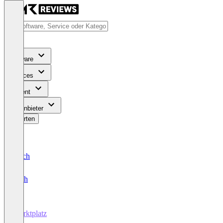
Software
Services
Content
Für Anbieter
Bewerten
Deutsch
English
Marktplatz