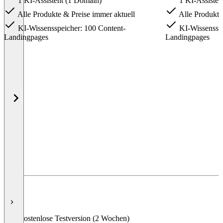
1 KI-Assistent (1 Domain)
1 KI-Assisten
Alle Produkte & Preise immer aktuell
Alle Produkte
KI-Wissensspeicher: 100 Content-
KI-Wissensspe
Landingpages
Landingpages
Item
1
of
5
Kostenlose Testversion (2 Wochen)