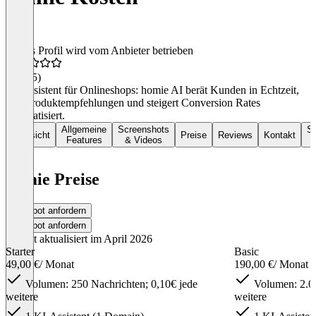
Dieses Profil wird vom Anbieter betrieben
4,7
(45)
KI-Assistent für Onlineshops: homie AI berät Kunden in Echtzeit,
gibt Produktempfehlungen und steigert Conversion Rates
automatisiert.
Allgemeine
Screenshots
So
Übersicht
Preise
Reviews
Kontakt
Features
& Videos
homie Preise
Angebot anfordern
Angebot anfordern
Zuletzt aktualisiert im April 2026
Starter
Basic
49,00 €
/ Monat
190,00 €
/ Monat
Volumen: 250 Nachrichten; 0,10€ jede
Volumen: 2.00
weitere
weitere