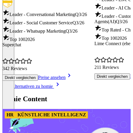
Leader - AI Cha
Leader - Conversational Marketing
Q3/26
Leader - Custom
Agents(AI)
Q3/26
Leader - Social Customer Service
Q3/26
Top Rated - Cha
Leader - Whatsapp Marketing
Q3/26
Top 100
2026
Top 100
2026
Lime Connect (ehema
Superchat
211 Reviews
342 Reviews
P
Direkt vergleichen
Preise ansehen
Direkt vergleichen
Item
Alle Alternativen zu homie
1
of
homie Content
8
HR
KÜNSTLICHE INTELLIGENZ