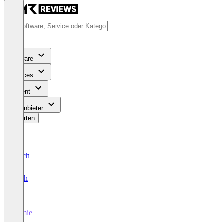
Software
Services
Content
Für Anbieter
Bewerten
Deutsch
English
homie