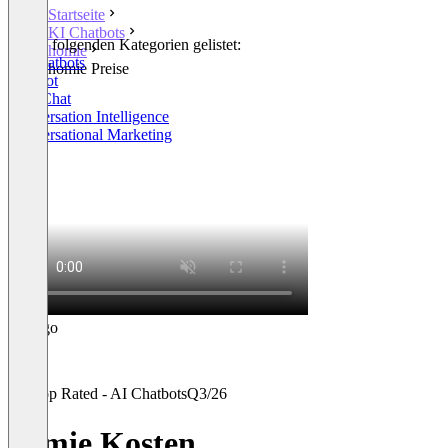
Startseite
KI Chatbots
In den folgenden Kategorien gelistet:
homie
KI Chatbots
homie Preise
Chatbot
Live Chat
Conversation Intelligence
Conversational Marketing
+4
Top Rated - AI Chatbots
Q3/26
homie Kosten