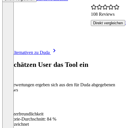
108 Reviews
R
Direkt vergleichen
Item
Alle Alternativen zu Duda
1
of
So schätzen User das Tool ein
8
Die Bewertungen ergeben sich aus den für Duda abgegebenen
Reviews
Benutzerfreundlichkeit
0
%
Kategorie-Durchschnitt: 84 %
Ausgezeichnet