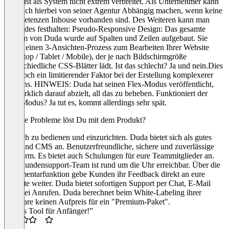
Duda ist als System nicht extrem verbreitet. Als Unternehmer kann
man sich hierbei von seiner Agentur Abhängig machen, wenn keine
Kompetenzen Inhouse vorhanden sind. Des Weiteren kann man
folgendes festhalten: Pseudo-Responsive Design: Das gesamte
System von Duda wurde auf Spalten und Zeilen aufgebaut. Sie
haben einen 3-Ansichten-Prozess zum Bearbeiten Ihrer Website
(Desktop / Tablet / Mobile), der je nach Bildschirmgröße
unterschiedliche CSS-Blätter lädt. Ist das schlecht? Ja und nein.Dies
ist jedoch ein limitierender Faktor bei der Erstellung komplexerer
Designs. HINWEIS: Duda hat seinen Flex-Modus veröffentlicht,
der wirklich darauf abzielt, all das zu beheben. Funktioniert der
Flex-Modus? Ja tut es, kommt allerdings sehr spät.
Welche Probleme löst Du mit dem Produkt?
Einfach zu bedienen und einzurichten. Duda bietet sich als gutes
Allround CMS an. Benutzerfreundliche, sichere und zuverlässige
Plattform. Es bietet auch Schulungen für eure Teammitglieder an.
Das Kundensupport-Team ist rund um die Uhr erreichbar. Über die
Kommentarfunktion gebe Kunden ihr Feedback direkt an eure
Website weiter. Duda bietet sofortigen Support per Chat, E-Mail
oder bei Anrufen. Duda berechnet beim White-Labeling ihrer
Software keinen Aufpreis für ein "Premium-Paket".
“Gutes Tool für Anfänger!”