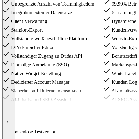
Unbegrenzte Anzahl von Teammitgliedern
99,99% Betri
Integration externer Datensätze
6 Teammitgli
Client-Verwaltung
Dynamische S
Standort-Export
Kundenverwa
Vollständig weiß beschriftete Plattform
Website-Expo
DIY/Einfacher Editor
Vollständig we
Vollständiger Zugang zu Dudas API
Benutzerdefin
Einmalige Anmeldung (SSO)
Markenspezif
Native Widget-Erstellung
White-Label-S
Dedizierter Account-Manager
Kunden-Login
Sicherheit auf Unternehmensniveau
AI-Inhaltsassi
AI-Inhalts- und SEO-Assistent
AI SEO-Assis
Item
1
of
5
Kostenlose Testversion