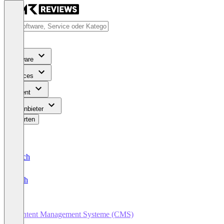
Software
Services
Content
Für Anbieter
Bewerten
Deutsch
English
Content Management Systeme (CMS)