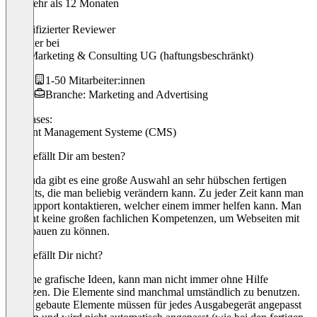
Vor mehr als 12 Monaten
Felix
Verifizierter Reviewer
Grafiker
bei
10X Marketing & Consulting UG (haftungsbeschränkt)
1-50 Mitarbeiter:innen
Branche: Marketing and Advertising
Use cases:
Content Management Systeme (CMS)
Was gefällt Dir am besten?
Bei duda gibt es eine große Auswahl an sehr hübschen fertigen
Layouts, die man beliebig verändern kann. Zu jeder Zeit kann man
den Support kontaktieren, welcher einem immer helfen kann. Man
braucht keine großen fachlichen Kompetenzen, um Webseiten mit
duda bauen zu können.
Was gefällt Dir nicht?
Manche grafische Ideen, kann man nicht immer ohne Hilfe
umsetzen. Die Elemente sind manchmal umständlich zu benutzen.
Selbst gebaute Elemente müssen für jedes Ausgabegerät angepasst