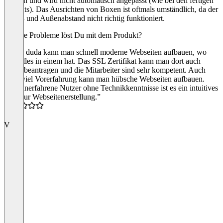
werden und wird nicht automatisch angepasst (wie bei den fertigen
Layouts). Das Ausrichten von Boxen ist oftmals umständlich, da der
Innen- und Außenabstand nicht richtig funktioniert.
Welche Probleme löst Du mit dem Produkt?
Durch duda kann man schnell moderne Webseiten aufbauen, wo
man alles in einem hat. Das SSL Zertifikat kann man dort auch
direkt beantragen und die Mitarbeiter sind sehr kompetent. Auch
ohne viel Vorerfahrung kann man hübsche Webseiten aufbauen.
“Für unerfahrene Nutzer ohne Technikkenntnisse ist es ein intuitives
Tool zur Webseitenerstellung.”
5.0
V