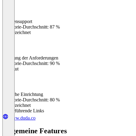
Kundensupport
0
%
Kategorie-Durchschnitt: 87 %
Ausgezeichnet
Erfüllung der Anforderungen
0
%
Kategorie-Durchschnitt: 90 %
Sehr gut
Einfache Einrichtung
0
%
Kategorie-Durchschnitt: 80 %
Ausgezeichnet
Weiterführende Links
www.duda.co
Allgemeine Features