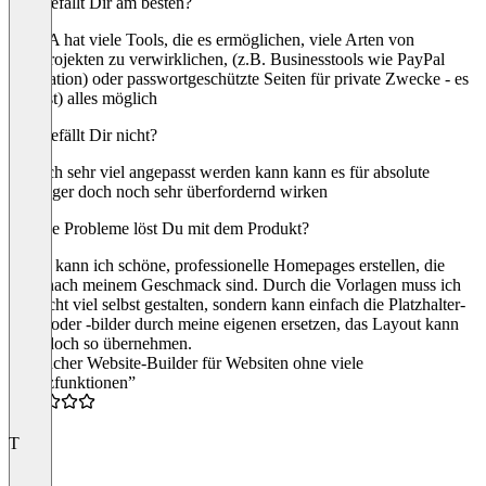
Was gefällt Dir am besten?
DUDA hat viele Tools, die es ermöglichen, viele Arten von
Webprojekten zu verwirklichen, (z.B. Businesstools wie PayPal
Integration) oder passwortgeschützte Seiten für private Zwecke - es
ist (fast) alles möglich
Was gefällt Dir nicht?
da doch sehr viel angepasst werden kann kann es für absolute
Anfänger doch noch sehr überfordernd wirken
Welche Probleme löst Du mit dem Produkt?
Damit kann ich schöne, professionelle Homepages erstellen, die
ganz nach meinem Geschmack sind. Durch die Vorlagen muss ich
gar nicht viel selbst gestalten, sondern kann einfach die Platzhalter-
Texte oder -bilder durch meine eigenen ersetzen, das Layout kann
ich jedoch so übernehmen.
“Einfacher Website-Builder für Websiten ohne viele
Zusatzfunktionen”
3.0
T