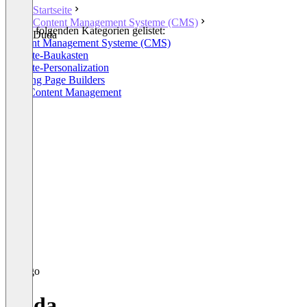
Startseite
Content Management Systeme (CMS)
In den folgenden Kategorien gelistet:
Duda
Content Management Systeme (CMS)
Website-Baukasten
Website-Personalization
Landing Page Builders
Web Content Management
Duda