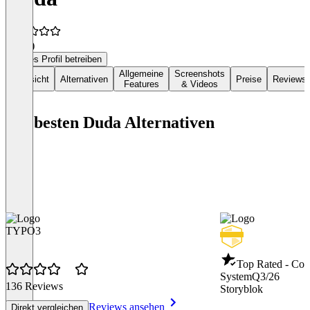
3,9
(7)
Dieses Profil betreiben
Allgemeine
Screenshots
Übersicht
Alternativen
Preise
Reviews
Features
& Videos
Die besten Duda Alternativen
TYPO3
Top Rated - Co
System
Q3/26
136 Reviews
Storyblok
Reviews ansehen
Direkt vergleichen