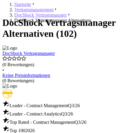
Startseite
Vertragsmanagement
DocShock Vertragsmanager
DocShock Vertragsmanager
DocShock Vertragsmanager Alternativen
Alternativen (102)
DocShock Vertragsmanager
(0 Bewertungen)
•
Keine Preisinformationen
(0 Bewertungen)
Leader - Contract Management
Q3/26
Leader - Contract Analytics
Q3/26
Top Rated - Contract Management
Q3/26
Top 100
2026