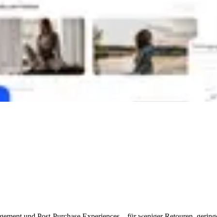
management und Post-Purchase Experiences – für weniger Retouren, ger