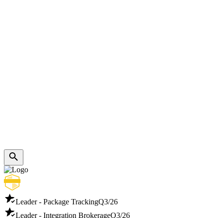
Leader - Package Tracking
Q3/26
Leader - Integration Brokerage
Q3/26