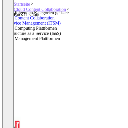
Startseite
Cloud Content Collaboration
In den folgenden Kategorien gelistet:
Bucs IT Cloud
Cloud Content Collaboration
IT Service Management (ITSM)
Cloud Computing Plattformen
Infrastructure as a Service (IaaS)
Cloud Management Plattformen
+3