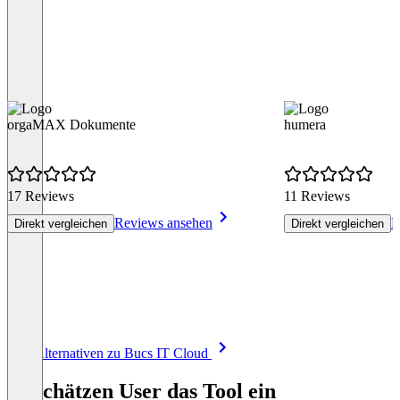
orgaMAX Dokumente
humera
17 Reviews
11 Reviews
Reviews ansehen
R
Direkt vergleichen
Direkt vergleichen
Item
Alle Alternativen zu Bucs IT Cloud
1
of
So schätzen User das Tool ein
8