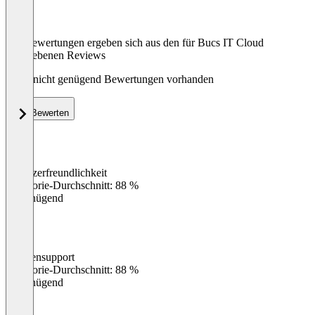
Die Bewertungen ergeben sich aus den für Bucs IT Cloud
abgegebenen Reviews
Noch nicht genügend Bewertungen vorhanden
Bewerten
Benutzerfreundlichkeit
0
%
Kategorie-Durchschnitt: 88 %
Ungenügend
Kundensupport
0
%
Kategorie-Durchschnitt: 88 %
Ungenügend