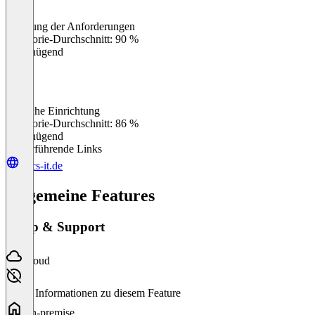
Erfüllung der Anforderungen
0
%
Kategorie-Durchschnitt: 90 %
Ungenügend
Einfache Einrichtung
0
%
Kategorie-Durchschnitt: 86 %
Ungenügend
Weiterführende Links
bucs-it.de
Allgemeine Features
Setup & Support
Cloud
Keine Informationen zu diesem Feature
On-premise