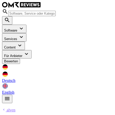
Software
Services
Content
Für Anbieter
Bewerten
Deutsch
English
alven