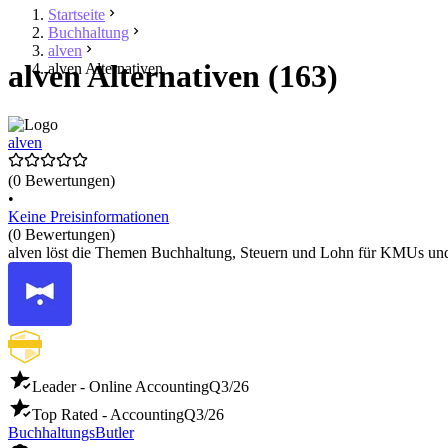
Startseite
Buchhaltung
alven
alven Alternativen (163)
alven Alternativen
alven
(0 Bewertungen)
•
Keine Preisinformationen
(0 Bewertungen)
alven löst die Themen Buchhaltung, Steuern und Lohn für KMUs und 
Leader - Online Accounting
Q3/26
Top Rated - Accounting
Q3/26
BuchhaltungsButler