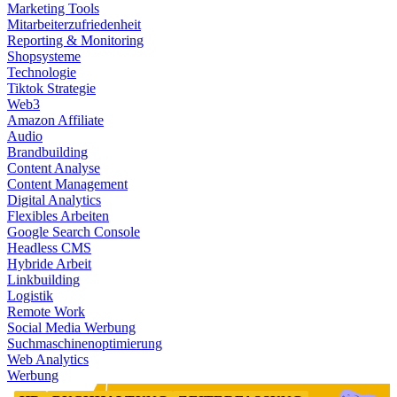
Marketing Tools
Mitarbeiterzufriedenheit
Reporting & Monitoring
Shopsysteme
Technologie
Tiktok Strategie
Web3
Amazon Affiliate
Audio
Brandbuilding
Content Analyse
Content Management
Digital Analytics
Flexibles Arbeiten
Google Search Console
Headless CMS
Hybride Arbeit
Linkbuilding
Logistik
Remote Work
Social Media Werbung
Suchmaschinenoptimierung
Web Analytics
Werbung