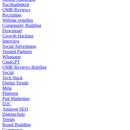
Nachhaltigkeit
OMR Reviews
Recruiting
Website erstellen
Community Building
Download
Growth Hacking
Interview
Social Advertising
Trusted Partners
Whatsapp
ChatGPT
OMR Reviews Briefing
Social
Tech Stack
Digital Trends
Meta
Pinterest
Pull Marketing
D2C
Amazon SEO
Datenschutz
Trends
Brand Building
Commerce