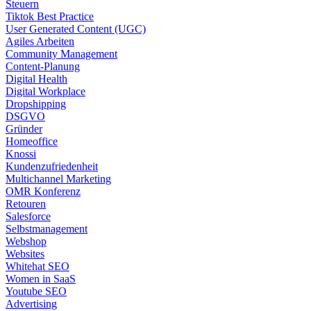
Steuern
Tiktok Best Practice
User Generated Content (UGC)
Agiles Arbeiten
Community Management
Content-Planung
Digital Health
Digital Workplace
Dropshipping
DSGVO
Gründer
Homeoffice
Knossi
Kundenzufriedenheit
Multichannel Marketing
OMR Konferenz
Retouren
Salesforce
Selbstmanagement
Webshop
Websites
Whitehat SEO
Women in SaaS
Youtube SEO
Advertising