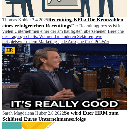
Recruiting-KPIs: Die Kennzahlen
Thomas Kohler
3.4.2025
eines erfolgreichen Recruitings
Der Recruitingprozess ist in
vielen Unternehmen einer der am häufigsten übersehenen Bereiche
des Tagesgeschäfts. Während in anderen Sektoren, wie
beispielsweise dem Marketing, jede Ausgabe für CPC-Wer
HR
So wird Euer HRM zum
Sarah Magdalena Huber
2.8.2022
Schlüssel Eures Unternehmenserfolgs