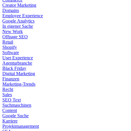
Creator Marketing
Domains
Employee Experience
Google Analytics
In eigener Sache
New Work
Offpage SEO
Retail
Shopify
Software
User Experience
Agenturbranche
Black Friday
Digital Marketing
Finanzen
Marketing-Trends
Recht
Sales
SEO Text
Suchmaschinen
Content
Google Suche
Karriere
Projektmanagement