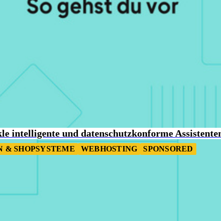
e intelligente und datenschutzkonforme Assistenten
 & SHOPSYSTEME
WEBHOSTING
SPONSORED