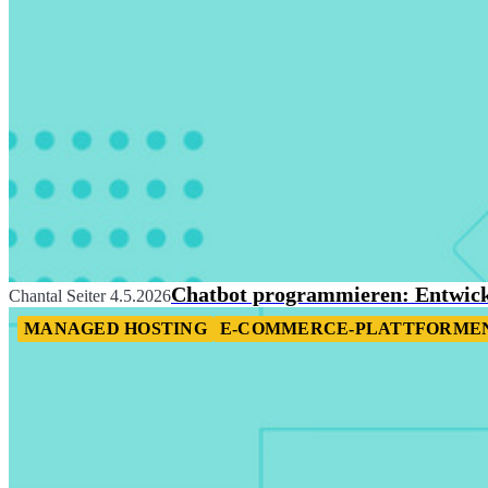
Chatbot programmieren: Entwickl
Chantal Seiter
4.5.2026
MANAGED HOSTING
E-COMMERCE-PLATTFORMEN