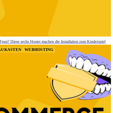
Frust? Diese sechs Hoster machen die Installation zum Kinderspiel
AUKASTEN
WEBHOSTING