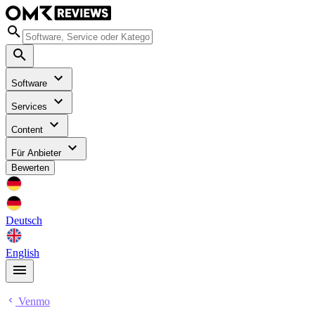
Software
Services
Content
Für Anbieter
Bewerten
Deutsch
English
Venmo