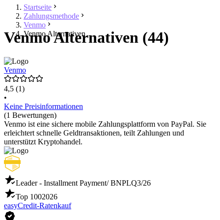
Startseite
Zahlungsmethode
Venmo
Venmo Alternativen (44)
Venmo Alternativen
Venmo
4,5
(1)
•
Keine Preisinformationen
(1 Bewertungen)
Venmo ist eine sichere mobile Zahlungsplattform von PayPal. Sie
erleichtert schnelle Geldtransaktionen, teilt Zahlungen und
unterstützt Kryptohandel.
Leader - Installment Payment/ BNPL
Q3/26
Top 100
2026
easyCredit-Ratenkauf