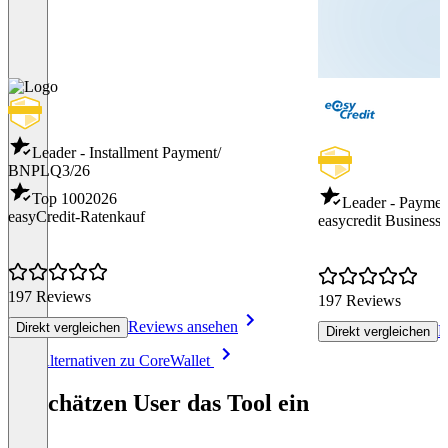
Leader - Installment Payment/
BNPL
Q3/26
Top 100
2026
Leader - Payme
easyCredit-Ratenkauf
easycredit Business 
197 Reviews
197 Reviews
Reviews ansehen
Direkt vergleichen
R
Direkt vergleichen
Item
Alle Alternativen zu CoreWallet
1
of
So schätzen User das Tool ein
8