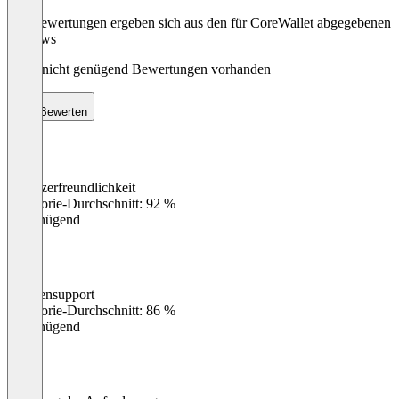
Die Bewertungen ergeben sich aus den für CoreWallet abgegebenen
Reviews
Noch nicht genügend Bewertungen vorhanden
Bewerten
Benutzerfreundlichkeit
0
%
Kategorie-Durchschnitt: 92 %
Ungenügend
Kundensupport
0
%
Kategorie-Durchschnitt: 86 %
Ungenügend