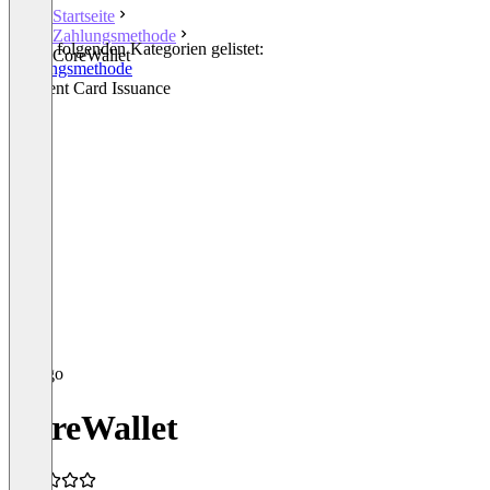
Startseite
Zahlungsmethode
In den folgenden Kategorien gelistet:
CoreWallet
Zahlungsmethode
Payment Card Issuance
CoreWallet