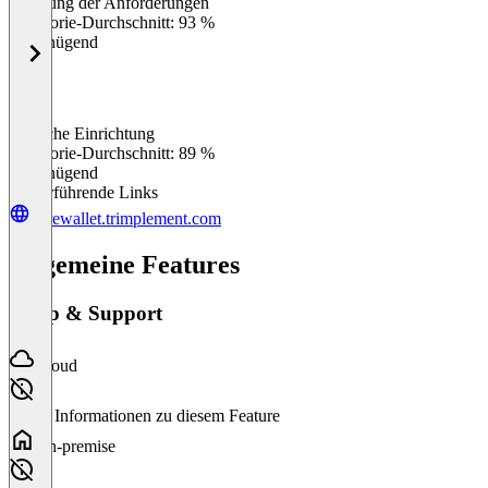
Erfüllung der Anforderungen
0
%
Kategorie-Durchschnitt: 93 %
Ungenügend
Einfache Einrichtung
0
%
Kategorie-Durchschnitt: 89 %
Ungenügend
Weiterführende Links
corewallet.trimplement.com
Allgemeine Features
Setup & Support
Cloud
Keine Informationen zu diesem Feature
On-premise