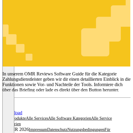
Zahlungsdienstleister
In unserem OMR Reviews Software Guide für die Kategorie
Zahlungsdienstleister geben wir dir einen detaillierten Einblick in die
Funktionen sowie Vor- und Nachteile der Tools. Informiere dich
über das Briefing oder lade es direkt über den Button herunter.
Download
Alle Produkte
Alle Services
Alle Software Kategorien
Alle Service
Kategorien
© OMR 2026
Impressum
Datenschutz
Nutzungsbedingungen
Für