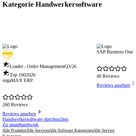
Kategorie Handwerkersoftware
SAP Business One
Leader - Order Management
Q3/26
Top 100
2026
49 Reviews
orgaMAX ERP
Reviews ansehen
260 Reviews
Reviews ansehen
Item
Handwerkersoftware durchsuchen
1
Zu smarthandwerk
of
Alle Produkte
Alle Services
Alle Software Kategorien
Alle Service
8