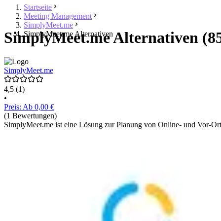
Startseite
Meeting Management
SimplyMeet.me
SimplyMeet.me Alternativen (8
SimplyMeet.me Alternativen
SimplyMeet.me
4,5
(1)
•
Preis: Ab 0,00 €
(1 Bewertungen)
SimplyMeet.me ist eine Lösung zur Planung von Online- und Vor-Ort