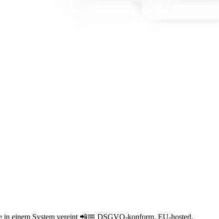
are in einem System vereint 📲📅 DSGVO-konform, EU-hosted.