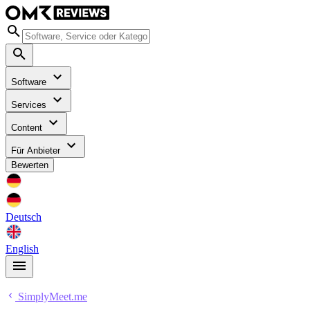
Software
Services
Content
Für Anbieter
Bewerten
Deutsch
English
SimplyMeet.me