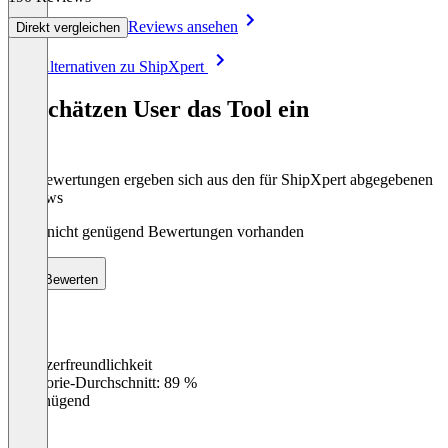
Reviews ansehen
Direkt vergleichen
Item
Alle Alternativen zu ShipXpert
1
of
So schätzen User das Tool ein
8
Die Bewertungen ergeben sich aus den für ShipXpert abgegebenen
Reviews
Noch nicht genügend Bewertungen vorhanden
Bewerten
Benutzerfreundlichkeit
0
%
Kategorie-Durchschnitt: 89 %
Ungenügend