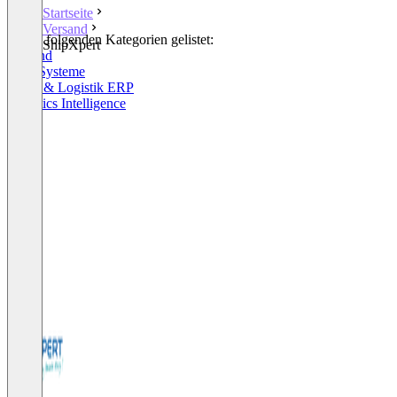
Startseite
Versand
In den folgenden Kategorien gelistet:
ShipXpert
Versand
ERP-Systeme
Lager & Logistik ERP
Logistics Intelligence