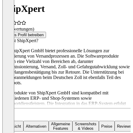
ShipXpert
(0 Bewertungen)
Dieses Profil betreiben
Was ist ShipXpert?
Die ShipXpert GmbH bietet professionelle Lösungen zur
Optimierung von Versandprozessen an. Die Softwareprodukte
decken eine Vielzahl von Bereichen ab, darunter
Kommissionierung, Versand, Zoll- und Gefahrgutabwicklung sowie
die Gelangensbestätigung bis zur Retoure. Die Unterstützung bei
Zollvoranmeldungen beim Deutschen Zoll ist ebenfalls Teil des
Angebots.
Die Produkte von ShipXpert GmbH sind kompatibel mit
verschiedenen ERP- und Shop-Systemen sowie
Transportdienstleistern. Die Integration in das ERP-System erfolgt
nahtlos, sodass innerhalb von 30 Minuten die erste Sendung erstellt
werden kann, basierend auf den Daten aus Ihrem System.
Der Mehrwert der Lösungen liegt im modularen Aufbau, der es
Allgemeine
Screenshots
Übersicht
Alternativen
Preise
Reviews
Features
& Videos
ermöglicht, nur die benötigten Funktionen zu nutzen und in der