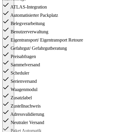
ATLAS-Integration
Automatisierter Packplatz
Belegverarbeitung
Benutzerverwaltung
Eigentransport/ Eigentransport Retoure
Gefahrgut/ Gefahrgutberatung
Preisabfragen
Sammelversand
Scheduler
Serienversand
Waagenmodul
Zusatzlabel
Zustellnachweis
Adressvalidierung
Neutraler Versand
Paket Automatik