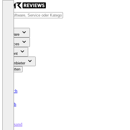
Software
Services
Content
Für Anbieter
Bewerten
Deutsch
English
Versand