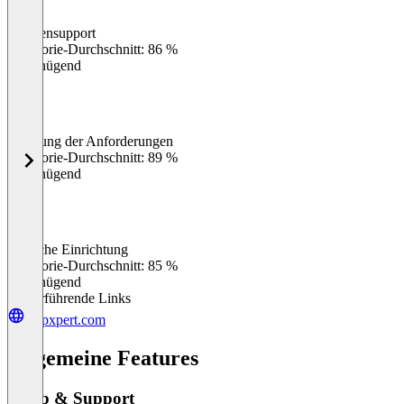
Kundensupport
0
%
Kategorie-Durchschnitt: 86 %
Ungenügend
Erfüllung der Anforderungen
0
%
Kategorie-Durchschnitt: 89 %
Ungenügend
Einfache Einrichtung
0
%
Kategorie-Durchschnitt: 85 %
Ungenügend
Weiterführende Links
shipxpert.com
Allgemeine Features
Setup & Support