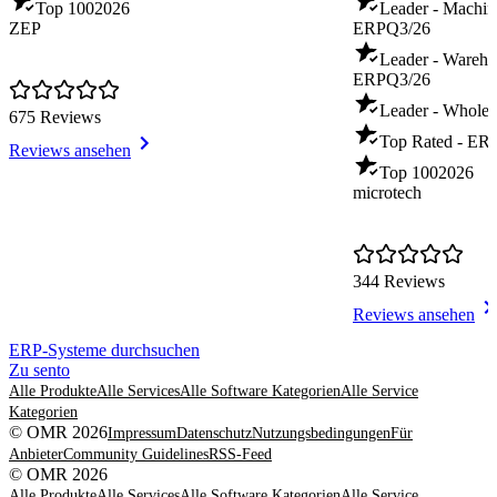
Top 100
2026
Leader - Machin
ZEP
ERP
Q3/26
Leader - Warehou
ERP
Q3/26
Leader - Whole
675 Reviews
Top Rated - ER
Reviews ansehen
Top 100
2026
microtech
344 Reviews
Reviews ansehen
Item
ERP-Systeme durchsuchen
1
Zu sento
of
Alle Produkte
Alle Services
Alle Software Kategorien
Alle Service
8
Kategorien
© OMR 2026
Impressum
Datenschutz
Nutzungsbedingungen
Für
Anbieter
Community Guidelines
RSS-Feed
© OMR 2026
Alle Produkte
Alle Services
Alle Software Kategorien
Alle Service