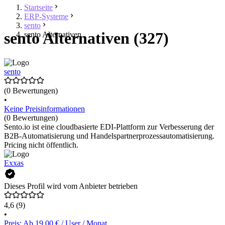
Startseite
ERP-Systeme
sento
sento Alternativen (327)
sento Alternativen
sento
(0 Bewertungen)
•
Keine Preisinformationen
(0 Bewertungen)
Sento.io ist eine cloudbasierte EDI-Plattform zur Verbesserung der
B2B-Automatisierung und Handelspartnerprozessautomatisierung.
Pricing nicht öffentlich.
Exxas
Dieses Profil wird vom Anbieter betrieben
4,6
(9)
•
Preis: Ab 19,00 € / User / Monat