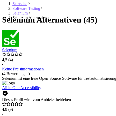
Startseite
Software Testing
Selenium
Selenium Alternativen (45)
Selenium Alternativen
Selenium
4,5
(4)
•
Keine Preisinformationen
(4 Bewertungen)
Selenium ist eine freie Open-Source-Software für Testautomatisier
All in One Accessibility
Dieses Profil wird vom Anbieter betrieben
4,9
(9)
•