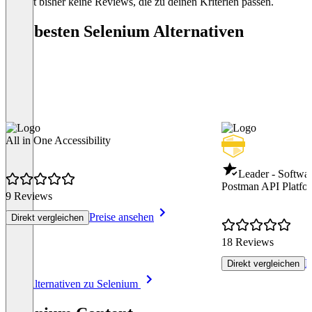
Es gibt bisher keine Reviews, die zu deinen Kriterien passen.
Die besten Selenium Alternativen
All in One Accessibility
Leader - Softwar
Postman API Platfo
9 Reviews
Preise ansehen
Direkt vergleichen
18 Reviews
P
Direkt vergleichen
Item
Alle Alternativen zu Selenium
1
of