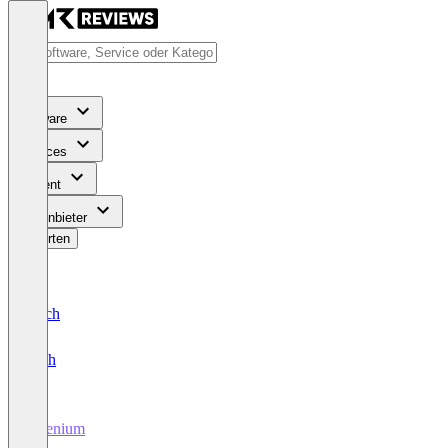
Software
Services
Content
Für Anbieter
Bewerten
Deutsch
English
Selenium