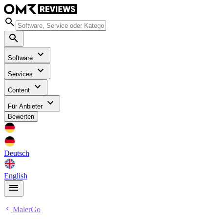
Software
Services
Content
Für Anbieter
Bewerten
Deutsch
English
MalerGo