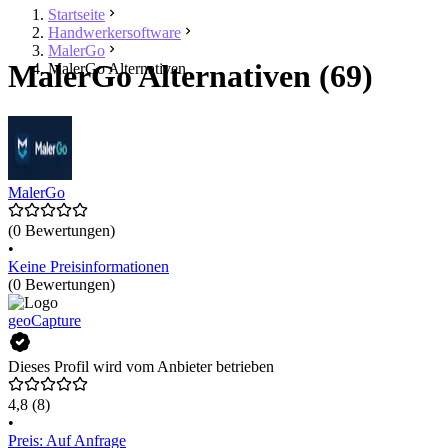
Startseite
Handwerkersoftware
MalerGo
MalerGo Alternativen (69)
MalerGo Alternativen
MalerGo
(0 Bewertungen)
•
Keine Preisinformationen
(0 Bewertungen)
geoCapture
Dieses Profil wird vom Anbieter betrieben
4,8
(8)
•
Preis: Auf Anfrage