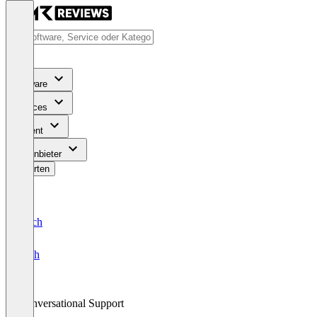
Software
Services
Content
Für Anbieter
Bewerten
Deutsch
English
Conversational Support