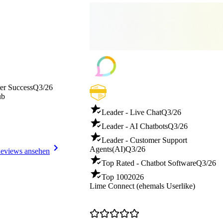
er Success
Q3/26
ub
Leader - Live Chat
Q3/26
Leader - AI Chatbots
Q3/26
Leader - Customer Support
Agents(AI)
Q3/26
eviews ansehen
Top Rated - Chatbot Software
Q3/26
Top 100
2026
Lime Connect (ehemals Userlike)