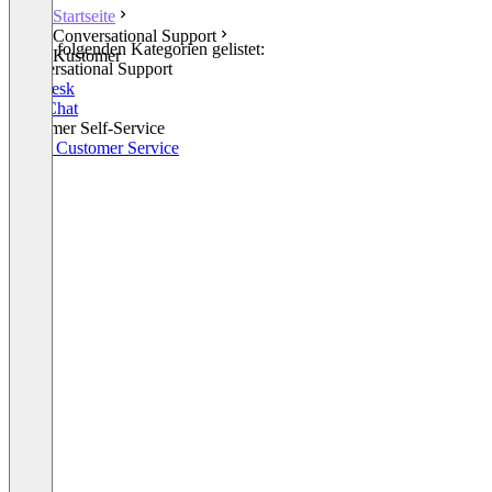
Startseite
Conversational Support
In den folgenden Kategorien gelistet:
Kustomer
Conversational Support
Helpdesk
Live Chat
Customer Self-Service
Social Customer Service
+1