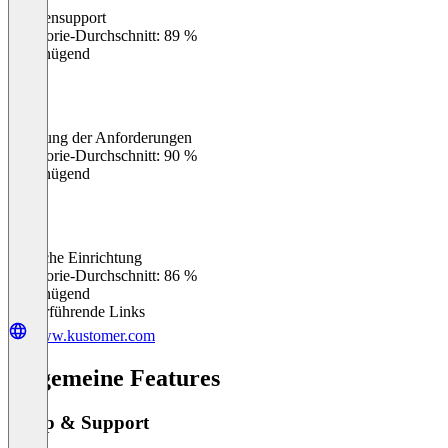
Kundensupport
0
%
Kategorie-Durchschnitt: 89 %
Ungenügend
Erfüllung der Anforderungen
0
%
Kategorie-Durchschnitt: 90 %
Ungenügend
Einfache Einrichtung
0
%
Kategorie-Durchschnitt: 86 %
Ungenügend
Weiterführende Links
www.kustomer.com
Allgemeine Features
Setup & Support