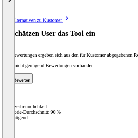
Item
Alle Alternativen zu Kustomer
1
of
So schätzen User das Tool ein
8
Die Bewertungen ergeben sich aus den für Kustomer abgegebenen R
Noch nicht genügend Bewertungen vorhanden
Bewerten
Benutzerfreundlichkeit
0
%
Kategorie-Durchschnitt: 90 %
Ungenügend