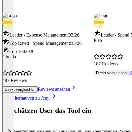
Leader - Expense Management
Q3/26
Leader - Spend
Pleo
Top Rated - Spend Management
Q3/26
Top 100
2026
Circula
187 Reviews
R
Direkt vergleichen
487 Reviews
Reviews ansehen
Direkt vergleichen
Item
Alle Alternativen zu Jenji
1
of
So schätzen User das Tool ein
8
Die Bewertungen ergeben sich aus den für Jenji abgegebenen Revie