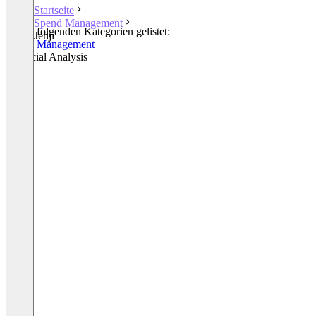
Startseite
Spend Management
In den folgenden Kategorien gelistet:
Jenji
Spend Management
Financial Analysis