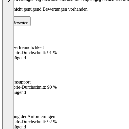
Noch nicht genügend Bewertungen vorhanden
Bewerten
Benutzerfreundlichkeit
0
%
Kategorie-Durchschnitt: 91 %
Ungenügend
Kundensupport
0
%
Kategorie-Durchschnitt: 90 %
Ungenügend
Erfüllung der Anforderungen
0
%
Kategorie-Durchschnitt: 92 %
Ungenügend