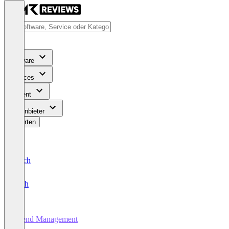
Software
Services
Content
Für Anbieter
Bewerten
Deutsch
English
Spend Management