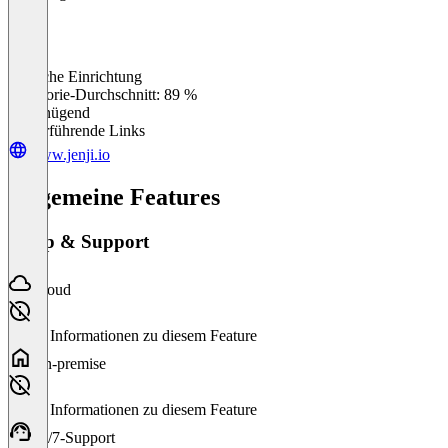
Einfache Einrichtung
0
%
Kategorie-Durchschnitt: 89 %
Ungenügend
Weiterführende Links
www.jenji.io
Allgemeine Features
Setup & Support
Cloud
Keine Informationen zu diesem Feature
On-premise
Keine Informationen zu diesem Feature
24/7-Support