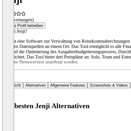
(0 Bewertungen)
Dieses Profil betreiben
Was ist Jenji?
Jenji ist eine Software zur Verwaltung von Reisekostenabrechnungen 
externen Datenquellen an einem Ort. Das Tool ermöglicht es alle Fin
Jenji auf die Optimierung des Ausgabenbudgetierungsprozess, Durch
ausgerichtet. Das Tool bietet drei Preispläne an: Solo, Team und Ente
und eine Demoversion angefragt werden.
Übersicht
Alternativen
Allgemeine Features
Screenshots & Videos
Die besten Jenji Alternativen