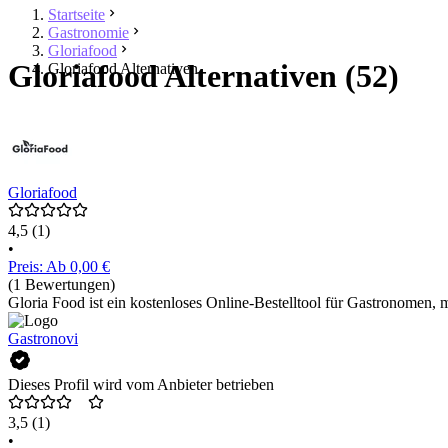
Startseite
Gastronomie
Gloriafood
Gloriafood Alternativen (52)
Gloriafood Alternativen
Gloriafood
4,5
(1)
•
Preis: Ab 0,00 €
(1 Bewertungen)
Gloria Food ist ein kostenloses Online-Bestelltool für Gastronomen, 
Gastronovi
Dieses Profil wird vom Anbieter betrieben
3,5
(1)
•