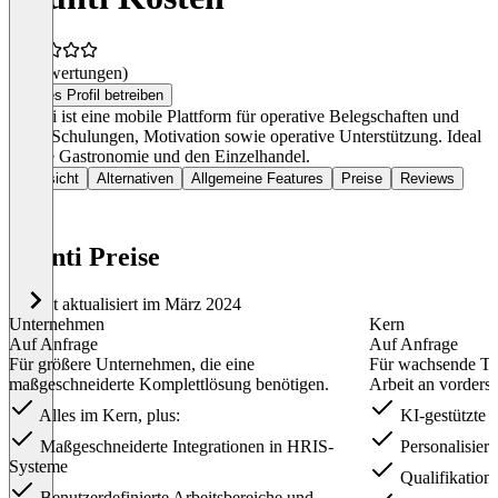
(0 Bewertungen)
Dieses Profil betreiben
Bounti ist eine mobile Plattform für operative Belegschaften und
bietet Schulungen, Motivation sowie operative Unterstützung. Ideal
für die Gastronomie und den Einzelhandel.
Übersicht
Alternativen
Allgemeine Features
Preise
Reviews
bounti Preise
Zuletzt aktualisiert im März 2024
Unternehmen
Kern
Auf Anfrage
Auf Anfrage
Für größere Unternehmen, die eine
Für wachsende Tea
maßgeschneiderte Komplettlösung benötigen.
Arbeit an vorderst
Alles im Kern, plus:
KI-gestützte K
Maßgeschneiderte Integrationen in HRIS-
Personalisiert
Systeme
Qualifikation
Benutzerdefinierte Arbeitsbereiche und