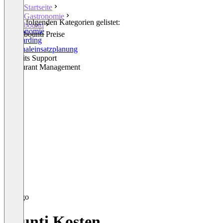
Startseite
Gastronomie
In den folgenden Kategorien gelistet:
bounti
Gastronomie
bounti Preise
Onboarding
Personaleinsatzplanung
Benefits Support
Restaurant Management
bounti Kosten