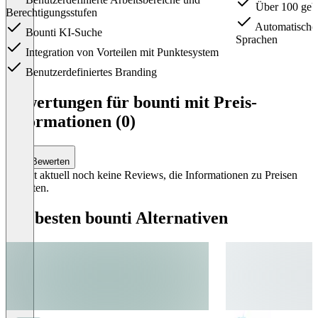
Über 100 gebr
Berechtigungsstufen
Automatische 
Bounti KI-Suche
Sprachen
Integration von Vorteilen mit Punktesystem
Benutzerdefiniertes Branding
Item
1
Bewertungen für bounti mit Preis-
of
Informationen (0)
2
Bewerten
Es gibt aktuell noch keine Reviews, die Informationen zu Preisen
enthalten.
Die besten bounti Alternativen