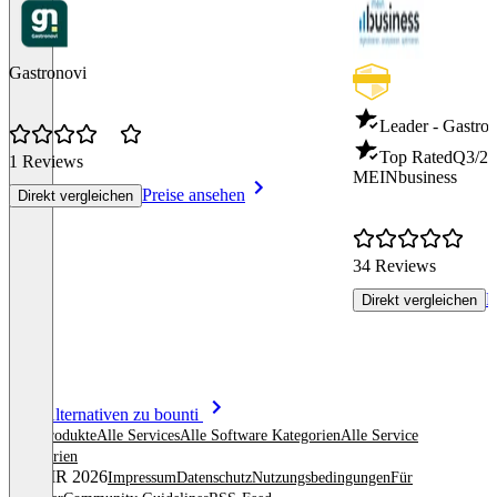
Gastronovi
Leader - Gastro
Top Rated
Q3/26
1 Reviews
MEINbusiness
Preise ansehen
Direkt vergleichen
34 Reviews
P
Direkt vergleichen
Item
Alle Alternativen zu bounti
1
Alle Produkte
Alle Services
Alle Software Kategorien
Alle Service
of
Kategorien
8
© OMR 2026
Impressum
Datenschutz
Nutzungsbedingungen
Für