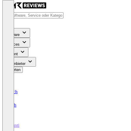
Software
Services
Content
Für Anbieter
Bewerten
Deutsch
English
bounti